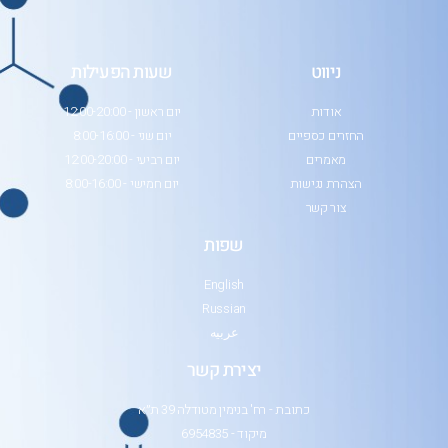
ניווט
שעות הפעילות
אודות
יום ראשון - 12:00-20:00
החזרים כספיים
יום שני - 8:00-16:00
מאמרים
יום רביעי - 12:00-20:00
הצהרת נגישות
יום חמישי - 8:00-16:00
צור קשר
שפות
English
Russian
عربيه
יצירת קשר
כתובת - רח' בנימין מטודלה 39 ת״א
מיקוד - 6954835