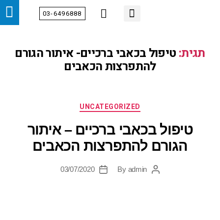
03-6496888
מידע מקצועי
צור קשר
הטיפולים שלנו
דף הבית
אודות
מחלקות
תגית:
טיפול בכאבי ברכיים- איתור הגורם
להתפרצות הכאבים
UNCATEGORIZED
טיפול בכאבי ברכיים – איתור
הגורם להתפרצות הכאבים
03/07/2020
By
admin