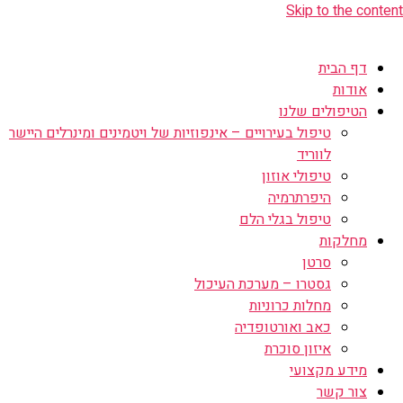
Skip to the content
דף הבית
אודות
הטיפולים שלנו
טיפול בעירויים – אינפוזיות של ויטמינים ומינרלים היישר
לווריד
טיפולי אוזון
היפרתרמיה
טיפול בגלי הלם
מחלקות
סרטן
גסטרו – מערכת העיכול
מחלות כרוניות
כאב ואורטופדיה
איזון סוכרת
מידע מקצועי
צור קשר