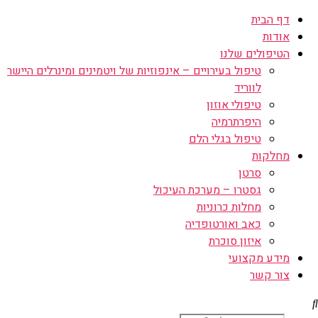
דף הבית
אודות
הטיפולים שלנו
טיפול בעירויים – אינפוזיות של ויטמינים ומינרלים היישר
לווריד
טיפולי אוזון
היפרתרמיה
טיפול בגלי הלם
מחלקות
סרטן
גסטרו – מערכת העיכול
מחלות כרוניות
כאב ואורטופדיה
איזון סוכרת
מידע מקצועי
צור קשר