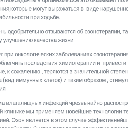
 антиоксиданты в организме.Все это оказывает п
ния,которые могут выражаться в виде нарушенн
абильности при ходьбе.
ь одобрительно отзываются об озонотерапии, та
у улучшению качества жизни.
я: при онкологических заболеваниях озонотерап
 облегчить последствия химиотерапии и привести
ые, к сожалению , теряются в значительной степе
 (вид иммунных клеток) и таким образом , стиму
ия.
ема влагалищных инфекций чрезвычайно распост
ей клинике мы применяем новейшие технологии те
пией. Озон является в этом случае эффективней