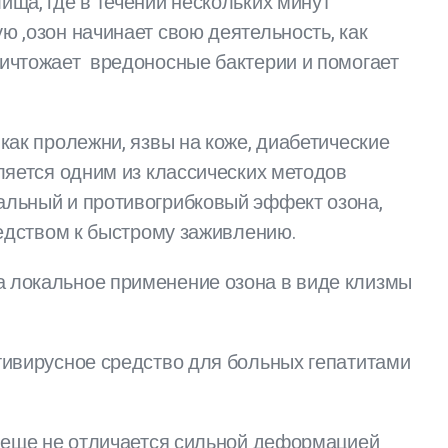
ища, где в течении нескольких минут
 ,озон начинает свою деятельность, как
ничтожает вредоносные бактерии и помогает
ак пролежни, язвы на коже, диабетические
ляется одним из классических методов
альный и противогрибковый эффект озона,
редством к быстрому заживлению.
а локальное применение озона в виде клизмы
тивирусное средство для больных гепатитами
е еще не отличается сильной деформацией