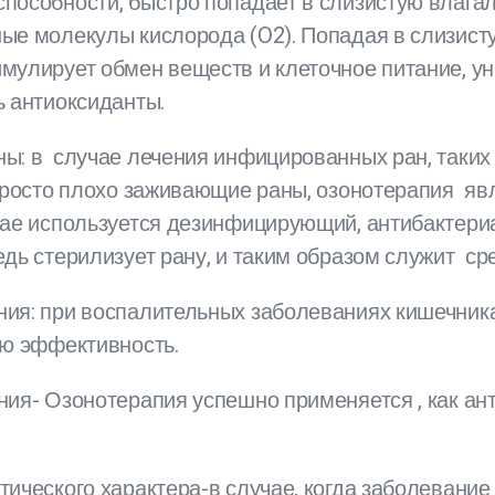
пособности, быстро попадает в слизистую влагал
е молекулы кислорода (O2). Попадая в слизистую
мулирует обмен веществ и клеточное питание, у
ь антиоксиданты.
ы: в случае лечения инфицированных ран, таких к
 просто плохо заживающие раны, озонотерапия яв
чае используется дезинфицирующий, антибактери
едь стерилизует рану, и таким образом служит с
ия: при воспалительных заболеваниях кишечник
ою эффективность.
ния- Озонотерапия успешно применяется , как ан
тического характера-в случае, когда заболевани