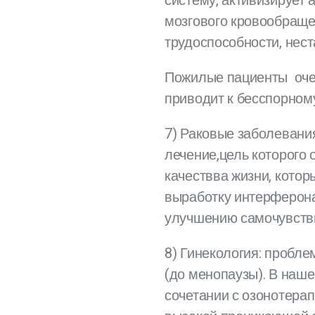
систему, активизирует
мозгового кровообраще
трудоспособности, нест
Пожилые пациенты очен
приводит к бесспорном
7) Раковые заболевани
лечение,цель которого
качествва жизни, котор
выработку интерферона
улучшению самочувств
8) Гинекология: пробл
(до менопаузы). В наш
сочетании с озонотера