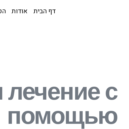
דף הבית
אודות
הט
и лечение с
помощью