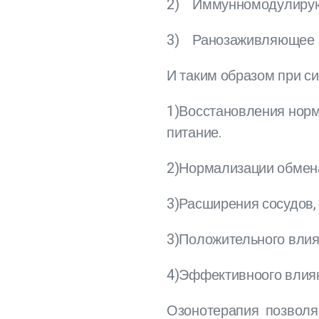
2) Иммунномодулиру
3) Ранозаживляющее
И таким образом при с
1)Восстановления норм
питание.
2)Нормализации обмен
3)Расширения сосудов,
3)Положительного влия
4)Эффективноого влиян
Озонотерапия позволяе