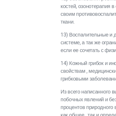
костей, озонотерапия 
своим противовоспалит
ткани.
13) Воспалительные и 
системе, а так же огра
если ее сочетать с физ
14) Кожный грибок и и
свойствам , медицинск
грибковыми заболеван
Из всего написанного 
побочных явлений и бе
процентов природного в
как общее , так и опре