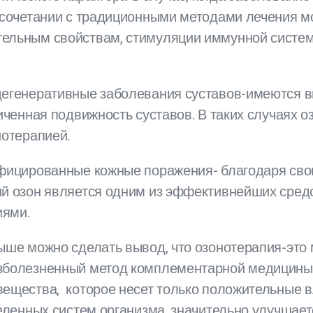
в сочетании с традиционными методами лечения м
ельным свойствам, стимуляции иммунной систем
дегенеративные заболевания суставов-имеются 
ниченная подвижность суставов. В таких случаях
иотерапией.
нфицированные кожные поражения- благодаря св
ий озон является одним из эффективнейших сре
иями.
выше можно сделать вывод, что озонотерапия-это
зболезненный метод комплементарной медицины,
ещества, которое несет только положительные вл
деленных систем организма, значительно улучшает