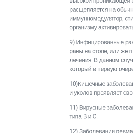
высокой проникающей с
расщепляется на обычны
иммунномодулятор, сти
организму активироват
9) Инфицированные ран
раны на стопе, или же
лечения. В данном слу
который в первую очер
10)Кишечные заболеван
и уколов проявляет св
11) Вирусные заболева
типа B и C.
12) Заболевания ревма