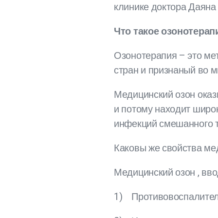
клинике доктора Даяна
Что такое озонотерап
Озонотерапия – это ме
стран и признаный во м
Медицинский озон оказ
и потому находит широк
инфекций смешанного т
Каковы же свойства мед
Медицинский озон , вво
1) Противовоспалите