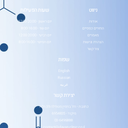
ניווט
שעות הפעילות
אודות
יום ראשון - 12:00-20:00
החזרים כספיים
יום שני - 8:00-16:00
מאמרים
יום רביעי - 12:00-20:00
הצהרת נגישות
יום חמישי - 8:00-16:00
צור קשר
שפות
English
Russian
عربيه
יצירת קשר
כתובת - רח' בנימין מטודלה 39 ת״א
מיקוד - 6954835
03-6496888
contact@dayan-clinic.co.il