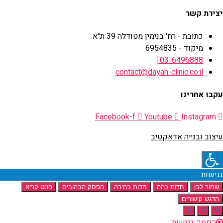
יצירת קשר
כתובת - רח' בנימין מטודלה 39 ת״א
מיקוד - 6954835
03-6496888
contact@dayan-clinic.co.il
עקבו אחרינו
Facebook-f
Youtube
Instagram
עיצוב ובנייה אדאקטיב
נגישות
שחור לבן
חדות כהה
חדות בהירה
הפסק הבהובים
פונט קריא
הדגש קישורים
א
א
א
הפסק נגישות