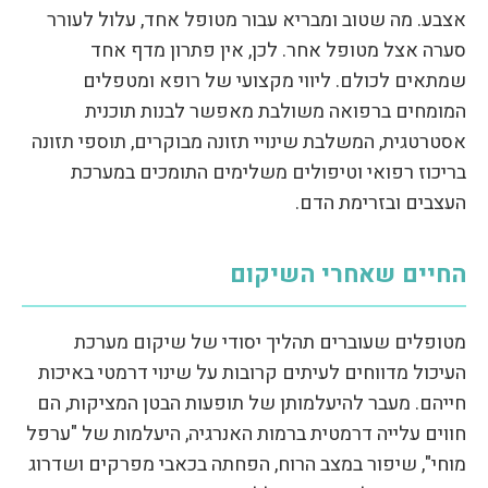
אצבע. מה שטוב ומבריא עבור מטופל אחד, עלול לעורר
סערה אצל מטופל אחר. לכן, אין פתרון מדף אחד
שמתאים לכולם. ליווי מקצועי של רופא ומטפלים
המומחים ברפואה משולבת מאפשר לבנות תוכנית
אסטרטגית, המשלבת שינויי תזונה מבוקרים, תוספי תזונה
בריכוז רפואי וטיפולים משלימים התומכים במערכת
העצבים ובזרימת הדם.
החיים שאחרי השיקום
מטופלים שעוברים תהליך יסודי של שיקום מערכת
העיכול מדווחים לעיתים קרובות על שינוי דרמטי באיכות
חייהם. מעבר להיעלמותן של תופעות הבטן המציקות, הם
חווים עלייה דרמטית ברמות האנרגיה, היעלמות של "ערפל
מוחי", שיפור במצב הרוח, הפחתה בכאבי מפרקים ושדרוג