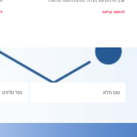
אבץ, סלניום ועוד) וברזל. ספיגת החומרים האלה
ול
להמשך קריאה
לה
ה