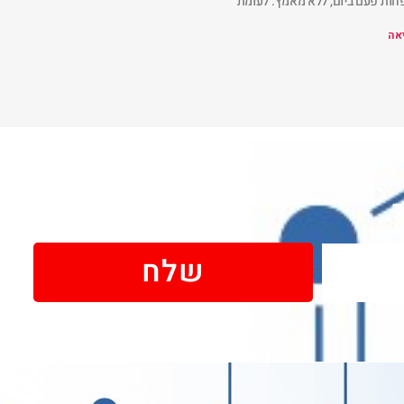
חות פעם ביום, ללא מאמץ. לעומת
אה
שלח