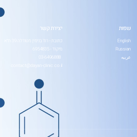
שפות
יצירת קשר
English
כתובת - רח' בנימין מטודלה 39 ת״א
Russian
מיקוד - 6954835
عربيه
03-6496888
contact@dayan-clinic.co.il