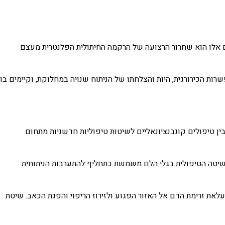
רים אלו הוא שחרור הרצועה של הרקמה החיתולית הפלנטרית מעצם
ת הכירורגית, היות והצלחתו של הניתוח שנויה במחלוקת, וקיימים בו
רבן. המרכז משלב בין טיפולים קונבנציונאליים לשיטות טיפוליות חדשניות מתחום
לבעיית הדורבן מורכב לרוב מטיפול באמצעות גלי הלם אקוסטיים שנמצא יעיל במיוחד ב-90% מהמקרים. השיטה הטיפולית בגלי הלם משמשת כתחליף להתערבות הניתוחית
את זרימת הדם אל האזור הפגוע ולזירוז הריפוי והפגת הכאב. שיטת