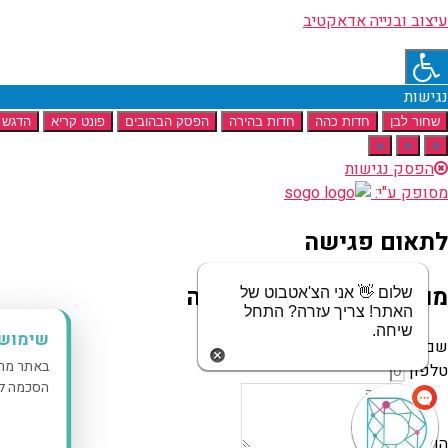
עיצוב ובנייה אדאקטיב
נגישות
שחור לבן
חדות כהה
חדות בהירה
הפסק הבהובים
פונט קריא
הדגש 
א
א
א
הפסק נגישות
מסופק ע"י:
לתאום פגישה
מוזמנים לשלוח לנו הודעה
שלום 👋 אני הצ'אטבוט של
האתר! צריך עזרה? התחל
שיחה.
שימוש בקו
שם
באתר מרפ
טלפון
הסכמה למ
הודעה