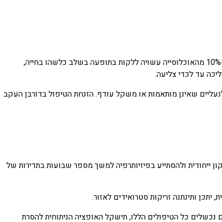
דורבן העקב הינו מושג רפואי עממי המתאר תהליך דלקתי מקומי המתפתח בחיבור של עצם העקב לרצועות כף הרגל. הסטטיסטיקות מראות ש-10% מהאוכלוסייה עשויה ללקות בתופעה בשלב כלשהו בחייה,
כה עד לכדי צליעה.
נעליים שאינן מותאמות או משקל עודף. הזנחת הטיפול בדורבן העקב
ון ייחודית ולהסתייע בפיזיותרפיה למשך מספר שבועות בתדירות של
יתכן ותינתנה זריקות סטרואידים לאזור.
 נכשלים כל הטיפולים הללו, תישקל האופציה הניתוחית להסרת