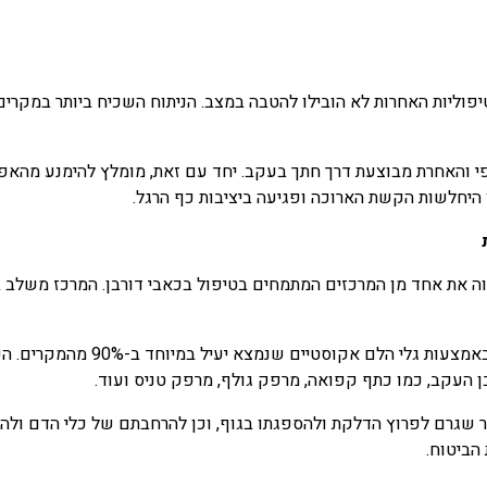
הטיפוליות האחרות לא הובילו להטבה במצב. הניתוח השכיח ביותר במק
י והאחרת מבוצעת דרך חתך בעקב. יחד עם זאת, מומלץ להימנע מהאפשרו
 היחלשות הקשת הארוכה ופגיעה ביציבות כף הרגל.
בת שנוסד בשנת 1986 על ידי ד"ר דיין מהווה את אחד מן המרכזים המתמחים בטיפול בכאבי דו
המודל הטיפולי הייחודי של המרכז 
בן העקב, כמו כתף קפואה, מרפק גולף, מרפק טניס ועוד.
 שגרם לפרוץ הדלקת ולהספגתו בגוף, וכן להרחבתם של כלי הדם ולהעל
הביטוח.