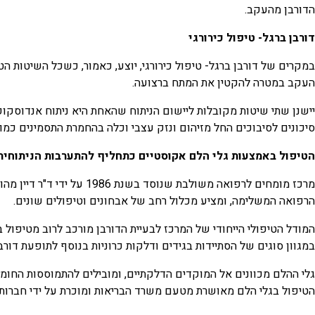
הדורבן מהעקב.
דורבן ברגל- טיפול
כירורגי
במקרים של דורבן ברגל- טיפול כירורגי, יוצע, כאמור, כשכל השיטות 
העקב במטרה להקטין את המתח ברצועה.
יישנן שתי שיטות מקובלות ליישום הניתוח שהאחת היא ניתוח אנדוסקופ
סיכונים לסיבוכים החל מזיהום ונזק עצבי וכלה בהחמרת התסמינים כמו
הטיפול באמצעות גלי הלם אקוסטיים כתחליף
להתערבות
הניתוחית
מרכז מומחים לרפואה משול
הרפואה המשלימה, ומציע מכלול רחב של אבחונים וטיפולים שונים.
במגוון סוגים של הסתיידות בגידים ודלקות כרוניות בנוסף לתופעת דור
גלי ההלם מכוונים אל המוקדים הדלקתיים, ומובילים להתמוססות החומר
הטיפול בגלי הלם מאושרת מטעם משרד הבריאות ומוכרת על ידי חברות 