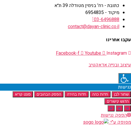
כתובת - רח' בנימין מטודלה 39 ת״א
מיקוד - 6954835
03-6496888
contact@dayan-clinic.co.il
עקבו אחרינו
Facebook-f
Youtube
Instagram
עיצוב ובנייה אדאקטיב
נגישות
שחור לבן
חדות כהה
חדות בהירה
הפסק הבהובים
פונט קריא
הדגש קישורים
א
א
א
הפסק נגישות
מסופק ע"י: