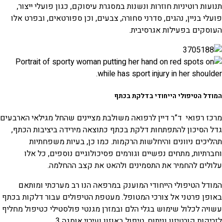
תנועות רוטיניות חוזרות ונשנות במסגרת עיסוקם, כגון פועלי ייצור,
פועלי בניין, נהגים, סדרני סחורה, צבעים, וכן ספורטאים, ובפרט אלו
העוסקים בפעילות אגרסיבית.
המודל הטיפולי הייחודי בדלקת בכתף
מרכז רפואי ד”ר דיין לרפואה משולבת מציינים שהחל מגילאי הארבעים
גדל הסיכון להתפתחות דלקת בכתף כתוצאה מירידה ביציבות הכתף,
תהליכים ניוונים והיחלשות הרקמות. כמו כן, בעיות משפחתיות
וחברתיות, מתחים נפשיים וגורמים פסיכולוגיים נוספים, כל אלו
עלולים להחמיר את התסמינים ולהאט את קצב ההחלמה.
המודל הטיפולי הייחודי המוענק במרפאה הנו רב מערכתי ומותאם
באופן פרטני אל צורכי המטופל. מעטפת הטיפולים עבור דלקות בכתף
עשויה לכלול שימוש בגלי הלם ובמזרן מגנטי פולסטילי כטיפול מחליף
לזריקות קורטיזון וניתוח, טיפול באוזון ועירוי אומגה 3.