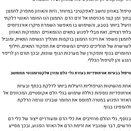
טיפול באוזון נחשב לאפקטיבי במיוחד, היות והאוזון מתפרק לחמצן
בתוך זמן קצר מכניסתו אל זרם הדם. החמצן הנו החומר האנטי דלקתי
היעיל ביותר בטבע, והשימוש בו מאפשר השמדת מיקרו אורגניזמים
בלתי רצויים, זאת מבלי לפגוע בתאים ההומאניים. התפרקות האוזון
לחמצן משפר את ריכוז החמצן ברקמות ותהליך הנשימה התאית, ומוביל
לשרשרת של תהליכים כימיים המשפרים את תפקוד התאים, חילוף
החומרים בגוף ותפקודן של מערכות הגוף שונות, ובכך תורם הן לריפוי
הנגע והן לטיפול הכללי.
טיפול בבעיות אורתופדיות בעזרת גלי הלם ומזרן אלקטרומגנטי ממוחשב
אחת מהשיטות הטיפוליות היעילות ביותר לדלקת בכתף ובעיות
אורתופדיות נוספות כוללת שימוש בגלי הלם אקוסטיים, המכוונים אל
האזור הפגוע במטרה למוסס את החומר שבגינו נגרמה הדלקת
ולהספיגו בגוף.
בנוסף, גלי ההלם מרחיבים את כלי הדם ומעודדים ייצור של כלי דם
חדשים, דבר שמגביר את זרימת הדם אל האזור הפגוע, ובכך מסייע