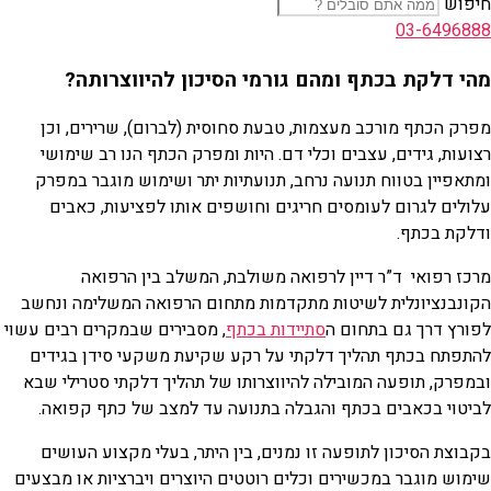
חיפוש
03-6496888
מהי דלקת בכתף ומהם גורמי הסיכון להיווצרותה?
מפרק הכתף מורכב מעצמות, טבעת סחוסית (לברום), שרירים, וכן
רצועות, גידים, עצבים וכלי דם. היות ומפרק הכתף הנו רב שימושי
ומתאפיין בטווח תנועה נרחב, תנועתיות יתר ושימוש מוגבר במפרק
עלולים לגרום לעומסים חריגים וחושפים אותו לפציעות, כאבים
ודלקת בכתף.
מרכז רפואי ד”ר דיין לרפואה משולבת, המשלב בין הרפואה
הקונבנציונלית לשיטות מתקדמות מתחום הרפואה המשלימה ונחשב
לפורץ דרך גם בתחום ה
סתיידות בכתף
, מסבירים שבמקרים רבים עשוי
להתפתח בכתף תהליך דלקתי על רקע שקיעת משקעי סידן בגידים
ובמפרק, תופעה המובילה להיווצרותו של תהליך דלקתי סטרילי שבא
לביטוי בכאבים בכתף והגבלה בתנועה עד למצב של כתף קפואה.
בקבוצת הסיכון לתופעה זו נמנים, בין היתר, בעלי מקצוע העושים
שימוש מוגבר במכשירים וכלים רוטטים היוצרים ויברציות או מבצעים