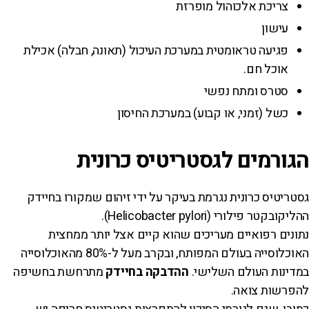
צריכת אלכוהול מופרזת
עישון
פגיעה טראומטית במערכת העיכול (תאונה, חבלה) אכילת
אוכל חם.
סטרס ומתח נפשי
כשל (זמני, או קבוע) במערכת החיסון
הגורמים לגסטריטיס כרונית
גסטריטיס כרונית נגרמת בעיקר על ידי זיהום שמקורו בחיידק
ההליקובקטר פילורי (Helicobacter pylori).
נתונים רפואיים מעריכים שהוא קיים אצל יותר ממחצית
האוכלוסייה בעולם המפותח, ובקרב מעל ל-80% מהאוכלוסייה
במדינות העולם השלישי.
ההדבקה בחיידק
מתרחשת בחשיפה
להפרשות צואה.