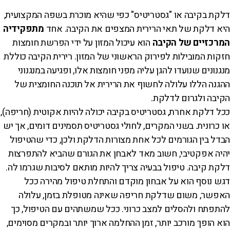
דלקת בקיבה או "גסטריטיס" כפי שהיא מוכרת בשפה המקצועית,
היא דלקת של תאי הרירית המצפים את הקיבה. אחד
מתפקידיה
המרכזיים של הקיבה
הוא עיכול המזון על ידי הפרשת חומצות
חזקות המובילות לפירוק הראשוני של המזון. רירית הקיבה כוללת
מנגנונים שנועדו להגן עליה מפני חומצות אלו, ופגיעה במנגנוני
ההגנה הללו עלולה לחשוף את הרירית אל תוכנה החומצית של
הקיבה ולגרום לדלקת.
ככל דלקת אחרת, גסטריטיס בקיבה יכולה להיות אקוטית (חריפה),
או כרונית. בשני המקרים, לחולי גסטריטיס תסמינים דומים, אך יש
הבדל בין הגורמים לכל אחת מצורות הדלקת ולכן, כדי שהטיפול
יהיה אפקטיבי, חשוב מאד לאבחן את הגורם שהביא להתפרצות
דלקת קיבה. טיפול בבעיה צריך להיות מותאם לסיבות שגרמו לה.
דגש נוסף הוא על אבחון מוקדם והתחלת טיפול מהירה ככל
האפשר, משום שדלקת חריפה שאינה מטופלת בזמן, עלולה
להתפתח ולהסלים למצב כרוני. ככל שמשתהים עם הטיפול, כך
הוא הופך מורכב יותר, זמן ההחלמה ארוך יותר ובמקרים מסוימים,