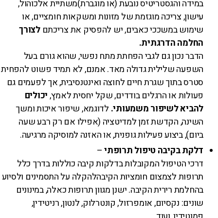
במידה והגסטריטיס נובעת (או מוגברת)משתיית אלכוהול,
עישון, צריכה מוגזמת של מזונות ומשקאות חומציים, או
שימוש במשככי כאבים, יש להפסיק את צריכתם
לצורך
החלמה הדרגתית.
הדבר נכון גם לגבי הפחתת מתח נפשי, שהוא גורם בעל
השפעה שלילית גדולה מאד. אמנם, לא תמיד פשוט להפחית
סטרס בתוך שגרת חיים לחוצה ואינטנסיבית, אך לפעמים גם
פעולות או הרגלים בודדים, שקל יחסית לאמץ,
יכולים
להביא לשיפור משמעותי.
לדוגמא, שיפור איכות ומשך
השינה, הקדשת זמן למדיטציה (אפילו אם רק רבע שעה
ביום), ביצוע פעילות גופנית, או האזנה למוסיקה מרגיעה.
דלקת בקיבה טיפול תרופתי
–
דרכי הטיפול המקובלות בדלקות קיבה כוללות בדרך כלל
תרופות לצמצום חומציות הקיבהלהקלה על התסמינים ולסיוע
בהחלמת רירית הקיבה. ישנן מגוון תרופות כאלה, במינונים
שונים: נקסיום, אומפרזול, קונטרלוק, לנטון, רניטידין,
פמוטידין, ועוד.