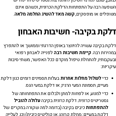
כמובן, שגם לגורמי הסיכון להתפרצות גסטריטיס חריפה יש
השפעה רבה על התפתחות הדלקת הכרונית, וכשהם אינם
מטופלים או מופסקים,
קשה מאד להשיג החלמה מלאה
.
דלקת בקיבה- חשיבות האבחון
דלקת בקיבה עשויה להיווצר באופן הדרגתי וממושך או להתפרץ
במהירות רבה.
קיימת חשיבות רבה
לפנייה לאבחון רפואי
ובעקבותיו, להתחלת טיפול מוקדם ככל האפשר, משתי סיבות
עיקריות:
כדי
לשלול מחלות אחרות
בעלות תסמינים דומים כגון דלקת
מעיים, תסמונת המעי הרגיז, או דלקת במעי הגס.
כדי למנוע, או לפחות למתן ולבלום את התפתחותה של
גסטריטיס כרונית. דלקת כרונית בקיבה
עלולה להוביל
להתפתחות
כיבים בקיבה (בדומה למה שקורה במקרים של
דלקת במעיים: מחלת קרוהן, או קוליטיס כיבית) וכן, לעלייה