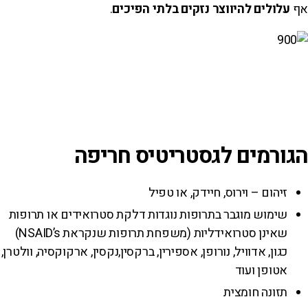
אף
עלולים להיווצר נזקים בלתי הפיכים
.
הגורמים לגסטריטיס חריפה
זיהום – וירוס, חיידק, או טפיל
שימוש מוגבר בתרופות נוגדות דלקת סטרואידים או תרופות
שאינן סטרואידליות (משפחת תרופות שנקראת NSAID’s)
כגון, אדוויל, נורופן, אספירין, ברקסין,נקסין, ארקוקסיה, וולטרן,
אטופן ועוד
תזונה חומצית