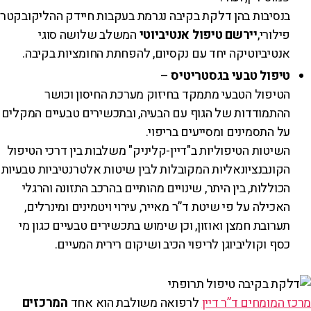
בנסיבות בהן דלקת בקיבה נגרמת בעקבות חיידק ההליקובקטר
פילורי,
יירשם טיפול אנטיביוטי
המשלב שלושה סוגי
אנטיביוטיקה יחד עם נקסיום, להפחתת החומציות בקיבה.
טיפול טבעי בגסטריטיס
–
הטיפול הטבעי מתמקד בחיזוק מערכת החיסון וכושר
ההתמודדות של הגוף עם הבעיה, ובתכשירים טבעיים המקלים
על התסמינים ומסייעים בריפוי.
השיטות הטיפוליות ב"דיין-קליניק" משלבות בין דרכי הטיפול
הקונבנציונאליות המקובלות לבין שיטות אלטרנטיביות טבעיות
הכוללות, בין היתר, שינויים מהותיים בהרכב התזונה והרגלי
האכילה על פי שיטת ד”ר מאייר, עירוי ויטמינים ומינרלים,
תערובת חמצן ואוזון, וכן שימוש בתכשירים טבעיים כגון מי
כסף וקוליביוגן לריפוי הכיב ושיקום רירית המעיים.
מרכז המומחים ד”ר דיין
לרפואה משולבת הוא אחד
המרכזים