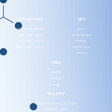
ניווט
שעות הפעילות
אודות
יום ראשון - 12:00-20:00
החזרים כספיים
יום שני - 8:00-16:00
מאמרים
יום רביעי - 12:00-20:00
הצהרת נגישות
יום חמישי - 8:00-16:00
צור קשר
שפות
English
Russian
عربيه
יצירת קשר
כתובת - רח' בנימין מטודלה 39 ת״א
מיקוד - 6954835