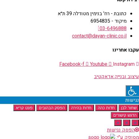
כתובת - רח' בנימין מטודלה 39 ת״א
מיקוד - 6954835
03-6496888
contact@dayan-clinic.co.il
עקבו אחרינו
Facebook-f
Youtube
Instagram
עיצוב ובנייה אדאקטיב
נגישות
שחור לבן
חדות כהה
חדות בהירה
הפסק הבהובים
פונט קריא
הדגש קישורים
א
א
א
הפסק נגישות
מסופק ע"י: