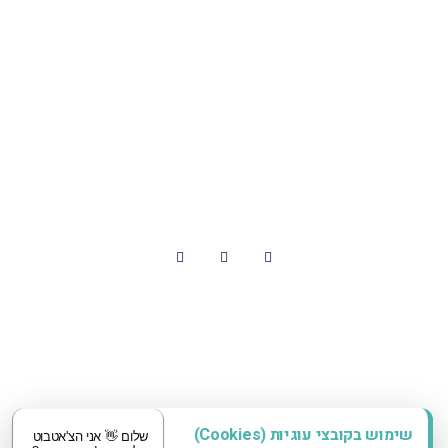
יצירת קשר
כתובת - רח' בנימין מטודלה 39 ת״א
מיקוד - 6954835
03-6496888
contact@dayan-clinic.co.il
עקבו אחרינו
עיצוב ובנייה אדאקטיב
שימוש בקובצי עוגיות (Cookies)
שלום 👋 אני הצ'אטבוט