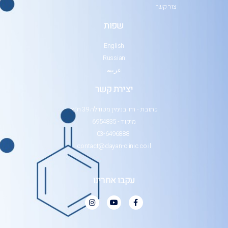
צור קשר
שפות
English
Russian
عربيه
יצירת קשר
כתובת - רח' בנימין מטודלה 39 ת״א
מיקוד - 6954835
03-6496888
contact@dayan-clinic.co.il
עקבו אחרינו