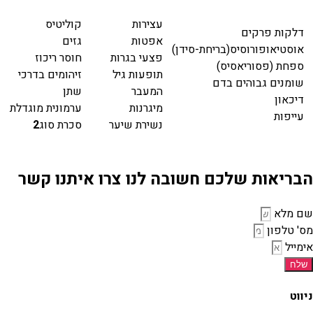
עצירות
קוליטיס
דלקות פרקים
אפטות
גזים
אוסטיאופורוסיס(בריחת-סידן)
פצעי בגרות
חוסר ריכוז
ספחת (פסוריאסיס)
תופעות גיל
זיהומים בדרכי
שומנים גבוהים בדם
המעבר
שתן
דיכאון
מיגרנות
ערמונית מוגדלת
עייפות
נשירת שיער
סכרת סוג
2
הבריאות שלכם חשובה לנו צרו איתנו קשר
שם מלא
מס' טלפון
אימייל
שלח
ניווט