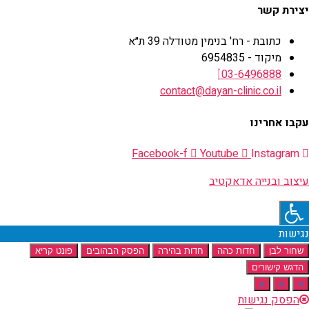
יצירת קשר
כתובת - רח' בנימין מטודלה 39 ת״א
מיקוד - 6954835
03-6496888
contact@dayan-clinic.co.il
עקבו אחרינו
Facebook-f
Youtube
Instagram
עיצוב ובנייה אדאקטיב
נגישות
שחור לבן
חדות כהה
חדות בהירה
הפסק הבהובים
פונט קריא
הדגש קישורים
א
א
א
הפסק נגישות