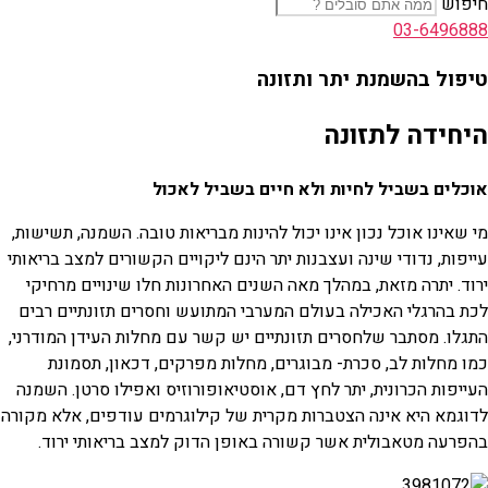
חיפוש
03-6496888
טיפול בהשמנת יתר ותזונה
היחידה לתזונה
אוכלים בשביל לחיות ולא חיים בשביל לאכול
מי שאינו אוכל נכון אינו יכול להינות מבריאות טובה. השמנה, תשישות,
עייפות, נדודי שינה ועצבנות יתר הינם ליקויים הקשורים למצב בריאותי
ירוד. יתרה מזאת, במהלך מאה השנים האחרונות חלו שינויים מרחיקי
לכת בהרגלי האכילה בעולם המערבי המתועש וחסרים תזונתיים רבים
התגלו. מסתבר שלחסרים תזונתיים יש קשר עם מחלות העידן המודרני,
כמו מחלות לב, סכרת- מבוגרים, מחלות מפרקים, דכאון, תסמונת
העייפות הכרונית, יתר לחץ דם, אוסטיאופורוזיס ואפילו סרטן. השמנה
לדוגמא היא אינה הצטברות מקרית של קילוגרמים עודפים, אלא מקורה
בהפרעה מטאבולית אשר קשורה באופן הדוק למצב בריאותי ירוד.