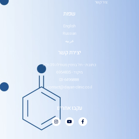
צור קשר
שפות
English
Russian
عربيه
יצירת קשר
כתובת - רח' בנימין מטודלה 39 ת״א
מיקוד - 6954835
03-6496888
contact@dayan-clinic.co.il
עקבו אחרינו