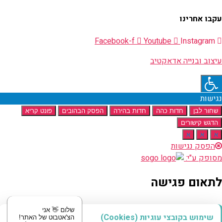
עקבו אחרינו
Facebook-f
Youtube
Instagram
עיצוב ובנייה אדאקטיב
נגישות
שחור לבן
חדות כהה
חדות בהירה
הפסק הבהובים
פונט קריא
הדגש קישורים
א
א
א
הפסק נגישות
מסופק ע"י:
לתאום פגישה
מוזמנים לשלוח לנו הודעה
שלום 👋 אני
שימוש בקובצי עוגיות (Cookies)
הצ'אטבוט של האתר!