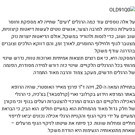
על אלה נוספים עוד כמה הרגלים "רעים": שתייה לא מספקת וחוסר
בפעילות גופנית. למרבה הצער, אנשים נוטים לעשות דיאטות קיצוניות,
שוב ושוב, כדי לנסות ולהוריד במשקל, אולם הדיאטות יוצרות נזק
מצטבר לגוף ולחילוף החומרים, לאורך זמן, והם דווקא הולכים וצוברים
בהדרגה עודף משקל.
המסקנה היא, כי אם רוצים תוצאות אמיתיות וארוכות טווח, נדרש שינוי
מהותי בכל ההרגלים הלקויים. שינוי כזה דורש למידה מסודרת, הפנמה
של הרגלים חדשים, מעקב צמוד והרבה מאוד התמדה.
בתחילת המאה ה-20, זיהה ד"ר פרנץ מאייר האוסטרי, שהיה הרופא
באתר המרפא הידוע בקרלובי וארי (קרלסבאד) בצ'כיה, כי הרגלי
האכילה הלקויים הם הגורם המרכזי להצטברות רעלים בגוף וכי מקורן
של חלק גדול מאוד מהמחלות הוא במעיים חולים. הוא הבין, כי הבראת
המעיים על ידי ניקוי הגוף והקניית הרגלי אכילה נכונים יביאו לריפוי
חוליים ומחלות שונות. כך פיתח את שיטתו לניקוי הגוף מרעלים –
שאחת מתוצאותיה הנעימות היא הורדת משקל.