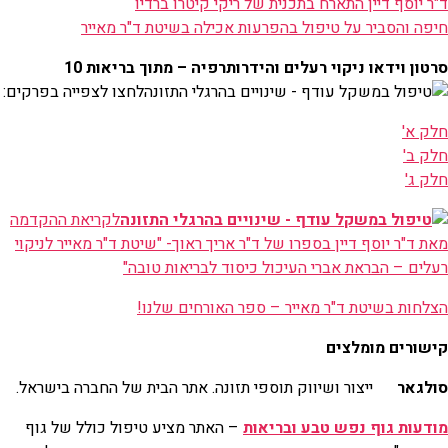
ד"ר יוסף דיין התארח בתכנית של ריקי קיטרו ברדיו
חיפה והסביר על טיפול בהפרעות אכילה בשיטת ד"ר מאייר
סרטון וידאו ניקוי רעלים והידרותרפיה – מתוך בריאות 10
לחצו לצפייה בפרקים:
חלק א'
חלק ב'
חלק ג'
לקריאת ההקדמה
מאת ד"ר יוסף דיין בספרו של ד"ר אריך ראוך- "שיטת ד"ר מאייר לניקוי
רעלים – הבראת אברי העיכול כיסוד לבריאות טובה"
הצלחות בשיטת ד"ר מאייר – ספר האורחים שלנו!
קישורים מומלצים
סולגאר
ייצור ושיווק תוספי תזונה. אתר הבית של החברה בישראל.
מודעות גוף נפש טבע ובריאות
– האתר מציע טיפול כולל של גוף