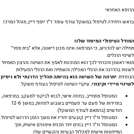
הרופא האחראי
בראש היחידה לטיפול במשקל עודף עומד ד"ר יוסף דיין, מנהל המרכז.
המודל הטיפולי המיוחד שלנו
תחילה יש להדגיש, כי המרפאה אינה מכון דיאטה, אלא "בית ספר"
לשינוי הרגלים.
תנאי ראשון והכרחי לכך הוא המוכנות לאמץ את השיטה והרצון האמיתי
לשנות בהדרגה את הרגלי האכילה והשתייה ואת הרגלי הפעילות
הגופנית.
יתרונה של השיטה הוא בהיותה תהליך הדרגתי ולא ניסיון
לשינוי מיידי וקיצוני.
עיקרי השיטה לטיפול בעודף משקל:
המטופל מתחייב, בחוזה אישי, לבוא לביקור למעקב במרפאה,
בתדירות של פעם עד פעמיים בשבוע לפחות, במשך 12-6
חודשים (בהתאם לעודף המשקל).
המטופל וד"ר דיין קובעים יחדיו את משך הזמן הדרוש לטיפול.
המטופל וד"ר דיין בונים יחד תכנית אימונים אישית, תוך
התייחסות אישית למכלול הבעיות והקשיים שלו.