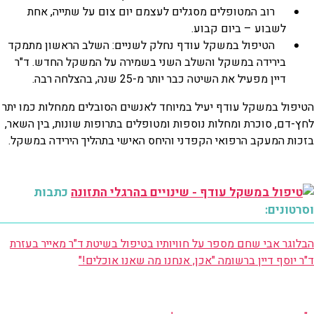
רוב המטופלים מסגלים לעצמם יום צום על שתייה, אחת
לשבוע – ביום קבוע.
הטיפול במשקל עודף נחלק לשניים: השלב הראשון מתמקד
בירידה במשקל והשלב השני בשמירה על המשקל החדש. ד"ר
דיין מפעיל את השיטה כבר יותר מ-25 שנה, בהצלחה רבה.
הטיפול במשקל עודף יעיל במיוחד לאנשים הסובלים ממחלות כמו יתר
לחץ-דם, סוכרת ומחלות נוספות ומטופלים בתרופות שונות, בין השאר,
בזכות המעקב הרפואי הקפדני והיחס האישי בתהליך הירידה במשקל.
כתבות
וסרטונים:
הבלוגר אבי שחם מספר על חוויותיו בטיפול בשיטת ד"ר מאייר בעזרת
ד"ר יוסף דיין ברשומה "אכן, אנחנו מה שאנו אוכלים!"