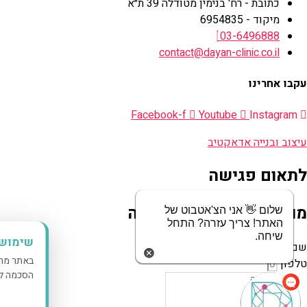
כתובת - רח' בנימין מטודלה 39 ת״א
מיקוד - 6954835
03-6496888
contact@dayan-clinic.co.il
עקבו אחרינו
Facebook-f
Youtube
Instagram
עיצוב ובנייה אדאקטיב
לתאום פגישה
מוזמנים לשלוח לנו הודעה
שלום 👋 אני הצ'אטבוט של
האתר! צריך עזרה? התחל
שיחה.
שימוש בקו
שם
באתר מרפ
טלפון
הסכמה למ