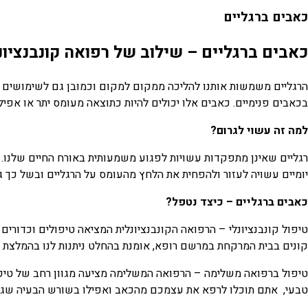
כאבים ברגליים
כאבים ברגליים – שילוב של רפואה קונבנציו
הרגליים משמשות אותנו להליכה ממקום למקום וכמובן גם לשימושים ר
בכאבים פנימיים. כאבים אלו יכולים להיות כתוצאה מעומס יתר או אפיל
למה זה עשוי לגרום?
רגליים שאינן מתפקדות עשויות לפגוע משמעותית באורח החיים שלנו. מק
יומיים עשויה לעזור ולהפחית את הלחץ מהעומס על הרגליים ובשל כך ג
כאבים ברגליים – כיצד נטפל?
טיפול קונבנציונלי – הרפואה הקונבנציונלית המציאה טיפולים וכדורים
קונים בבית המרקחת במרשם רופא, אומנת בהחלט ניתנות לנו בהמלצת הר
טיפול ברפואה משלימה – הרפואה המשלימה מציעה מגוון רחב של טיפולים
טבעי, אתם תוכלו לרפא את עצמכם מהכאב ואפילו בשורש הבעיה שגר