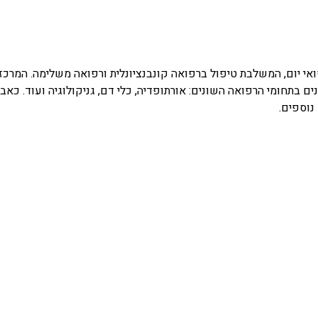
לרפואה משולבת פועלים כבר 29 שנים כמרכז רפואי יום, המשלבת טיפול ברפואה קונבנציונלית 
 בתחומי הרפואה השונים: אורתופדיה, כלי דם, גניקולוגיה ועוד. כאב
נוספים.