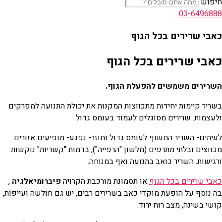
חיפוש
03-6496888
כאבי שרירים בכל הגוף
כאבי שרירים בכל הגוף
השרירים משמשים להפעלת הגוף.
בשריר קיימות יחידות מתכווצות המקנות את יכולת התנועה למפרקים
ולעצמות. שרירים מסוגלים לעמוד בעומס גדול.
לעיתים- השריר החשוף לעומס גדול וחוזר- נפגע- מופיעים אזורים
מכווצים ובלתי מתרפים (מלשון "הרפייה"), בדמות "קשריות" נוקשות
ורגישות. השריר כואב בתנועה ואף במנוחה.
כאבי שרירים בכל הגוף
או תסמונת מורכבת הקרויה
פיברומיאלגיה
,
בה נוסף על הופעת מוקדי כאב בשרירים רבים, יש גם חולשה ועייפות,
קושי בשינה, מצב רוח ירוד.