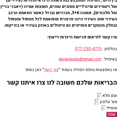
בין היתר, הטיפול המתבצע במרפאתנו הינו אינפוזיות (עירויים)
של ויטמינים ומינרליים מסוגים שונים, חומצות אמינו (=אבני בניין
של חלבונים), אומגה 3+6, מגנזיום וברזל כאשר התאמת הרכב
העירוי וסוג העירוי הינה פרטנית ומותאמת לכל מטופל ומטופל
ובחלק מהמקרים מוסיפים גם טיפולים באוזון בעירוי או בזריקות.
צרו קשר לתיאום פגישת היכרות וייעוץ:
בטלפון:
077-230-4715
באימייל:
dayanleads@gmail.com
או באמצעות טופס הפנייה בעמוד "
צור קשר
" כאן באתר
הבריאות שלכם חשובה לנו צרו איתנו קשר
שם מלא
מס' טלפון
אימייל
שלח