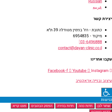
Russian
عربيه
יצירת קשר
כתובת - רח' בנימין מטודלה 39 ת״א
מיקוד - 6954835
03-6496888
contact@dayan-clinic.co.il
עקבו אחרינו
Facebook-f
Youtube
Instagram
עיצוב ובנייה אדאקטיב
נגישות
שחור לבן
חדות כהה
חדות בהירה
הפסק הבהובים
פונט קריא
הדגש קישורים