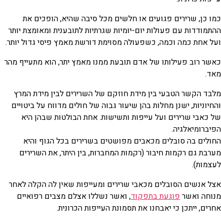
כמו כן, שרירים פגועים או חלשים מכל סיבה שהיא, הופכים את
ההתמודדות עם פעולות יום-יומיות שגרתיות לתובענית ומאומצת יותר
ועל אחת כמה וכמה, כשפעולה מסוימת דורשת מאמץ פיסי גדול יותר.
כאשר רוב פעילותו של אדם תובעת ממנו מאמץ יתר, הוא מתעייף מהר
מאד.
מלבד הקשר הטבעי בין מידת חוזקם של השרירים לבין מידת המרץ
והחיוניות, ישנן מחלות בהן שיעור גבוה של חולים מדווח על ביטויים
של כאבי שרירים ועל עייפות ותשישות. אחת הבולטות שבהן היא
הפיברומיאלגיה.
החולים בה סובלים מכאבים מפושטים בשרירים בכל הגוף והיא
מערבת גם רקמות חיבור (רקמות המחברות, בין היתר, את השרירים
לעצמות).
אצל אנשים הסובלים מכאבי שרירים ומעייפות שאין לה הקלה לאחר
מנוחה ואשר
פוגעת בתפקוד
, ואשר נשללו אצלם מצבים רפואיים
אחרים, ייתכן כי יאבחנו את תסמונת העייפות הכרונית.