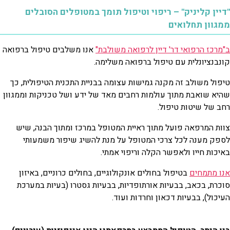
"דיין קליניק" – ריפוי וטיפול תומך במטופלים הסובלים
ממגוון תחלואים
ב"מרכז הרפואי דר' דיין לרפואה משולבת"
אנו משלבים טיפול ברפואה
קונבנציונלית עם טיפול ברפואה משלימה.
טיפול משולב זה מקנה גמישות עצומה בבניית התכנית הטיפולית, כך
שהיא שואבת מתוך עולמות רחבים מאד של ידע ושל טכניקות וממגוון
רחב של שיטות טיפול.
צוות המרפאה פועל מתוך ראיית המטופל במרכז ומתוך הבנה, שיש
לספק מענה לכל צרכי המטופל על מנת להשיג שיפור משמעותי
באיכות חייו ולאפשר הקלה וריפוי אמתי.
אנו מתמחים
בטיפול בחולים אונקולוגיים, בחולים כרוניים, באיזון
סוכרת, בכאב, בבעיות אורתופדיות, בבעיות גסטרו (בעיות במערכת
העיכול), בבעיות דכאון וחרדות ועוד.