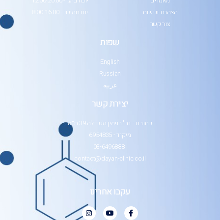
מאמרים
יום רביעי - 12:00-20:00
הצהרת נגישות
יום חמישי - 8:00-16:00
צור קשר
שפות
English
Russian
عربيه
יצירת קשר
כתובת - רח' בנימין מטודלה 39 ת״א
מיקוד - 6954835
03-6496888
contact@dayan-clinic.co.il
עקבו אחרינו