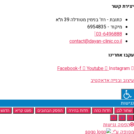
יצירת קשר
כתובת - רח' בנימין מטודלה 39 ת״א
מיקוד - 6954835
03-6496888
contact@dayan-clinic.co.il
עקבו אחרינו
Facebook-f
Youtube
Instagram
עיצוב ובנייה אדאקטיב
נגישות
שחור לבן
חדות כהה
חדות בהירה
הפסק הבהובים
פונט קריא
הדגש 
א
א
א
הפסק נגישות
מסופק ע"י: