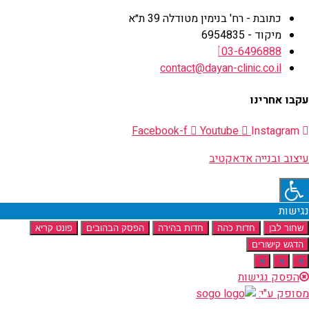
כתובת - רח' בנימין מטודלה 39 ת״א
מיקוד - 6954835
03-6496888
contact@dayan-clinic.co.il
עקבו אחרינו
Facebook-f
Youtube
Instagram
עיצוב ובנייה אדאקטיב
נגישות
שחור לבן
חדות כהה
חדות בהירה
הפסק הבהובים
פונט קריא
הדגש קישורים
א
א
א
הפסק נגישות
מסופק ע"י: