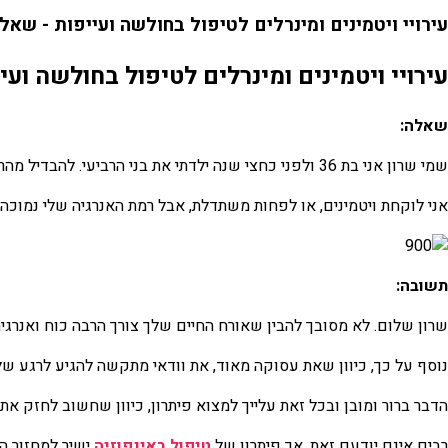
עירויי ויטמינים ומינרלים לטיפול בחולשה ועייפות - שאל
עירויי ויטמינים ומינרלים לטיפול בחולשה וע
שאלה:
שמי שרון אני בת 36 ולפני כחצי שנה ילדתי את בני הרביעי. להבדיל מהריונות ולידות אחרים שלי, אני מרגישה קושי אמיתי בלאגור את האנרגיה שלי מחדש.
אני לוקחת ויטמינים, או לפחות משתדלת, אבל רמת האנרגיה שלי נמוכה
תשובה:
שרון שלום. לא מסובך להבין שאורח החיים שלך צורך הרבה כוח ואנרגיה
נוסף על כך, כיוון שאת עסוקה מאוד, את וודאי מתקשה להגיע לרגע של
הדבר ברור ומובן ובכל זאת עלייך למצוא פיתרון, כיוון שחשוב לחזק את
רבים אינם יודעם זאת, אך פיתרון של
טיפול באינפוזיה
ישיר למחזור ה