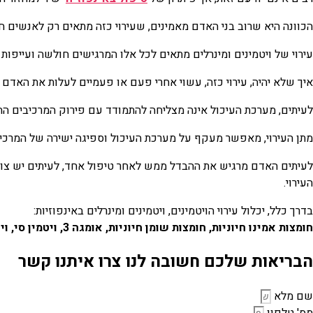
הכוונה היא שרוב בני האדם מאמינים, שעירוי כזה מתאים רק לאנשים חו
עירוי של ויטמינים ומינרלים מתאים לכל אלו המרגישים חולשה ועייפו
איך שלא יהיה, עירוי כזה, עשוי אחרי פעם או פעמיים לעלות את האדם 
לעיתים, מערכת העיכול אינה מצליחה להתמודד עם פירוק המרכיבים החיו
מתן העירוי, מאפשר מעקף על מערכת העיכול וספיגה ישירה של המרכיב
לעיתים האדם מרגיש את ההבדל ממש לאחר טיפול אחד, לעיתים יש צורך
העירוי.
בדרך כלל, יכלול עירוי הויטמינים, ויטמינים ומינרלים באינפוזיות:
חומצות אמינו חיוניות, חומצות שומן חיוניות, אומגה 3, ויטמין סי, ויטמינים A, D, E ו-K, ויטמין בי-12, ויטמינים אחרים מקבוצת בי, חומצה פולית, יסודות קורט (כמו: אבץ וסלניום), מגנזיום ואשלגן
הבריאות שלכם חשובה לנו צרו איתנו קשר
שם מלא