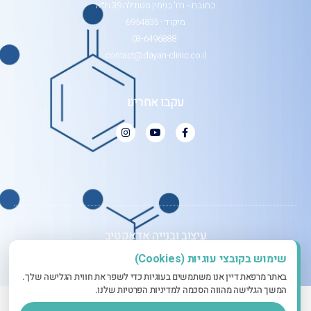
כתובת - רח' בנימין מטודלה 39 ת״א
מיקוד - 6954835
03-6496888
contact@dayan-clinic.co.il
עקבו אחרינו
עיצוב ובנייה אדאקטיב
שימוש בקובצי עוגיות (Cookies)
באתר מרפאת דיין אנו משתמשים בעוגיות כדי לשפר את חווית הגלישה שלך.
המשך הגלישה מהווה הסכמה למדיניות הפרטיות שלנו.