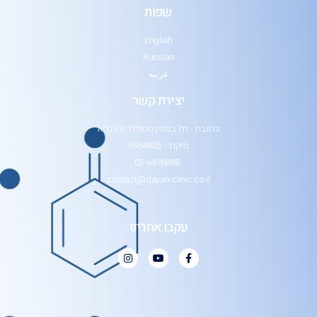
שפות
English
Russian
عربيه
יצירת קשר
כתובת - רח' בנימין מטודלה 39 ת״א
מיקוד - 6954835
03-6496888
contact@dayan-clinic.co.il
עקבו אחרינו