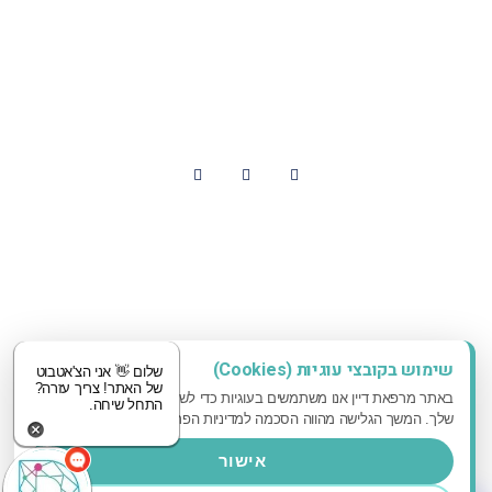
03-6496888
contact@dayan-clinic.co.il
עקבו אחרינו
עיצוב ובנייה אדאקטיב
שימוש בקובצי עוגיות (Cookies)
שלום 👋 אני הצ'אטבוט
של האתר! צריך עזרה?
באתר מרפאת דיין אנו משתמשים בעוגיות כדי לשפר את חווית הגלישה
התחל שיחה.
שלך. המשך הגלישה מהווה הסכמה למדיניות הפרטיות שלנו.
אישור