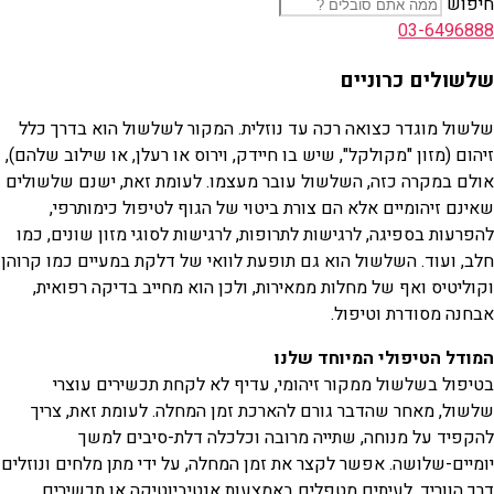
חיפוש
03-6496888
שלשולים כרוניים
שלשול מוגדר כצואה רכה עד נוזלית. המקור לשלשול הוא בדרך כלל
זיהום (מזון "מקולקל", שיש בו חיידק, וירוס או רעלן, או שילוב שלהם),
אולם במקרה כזה, השלשול עובר מעצמו. לעומת זאת, ישנם שלשולים
שאינם זיהומיים אלא הם צורת ביטוי של הגוף לטיפול כימותרפי,
להפרעות בספיגה, לרגישות לתרופות, לרגישות לסוגי מזון שונים, כמו
חלב, ועוד. השלשול הוא גם תופעת לוואי של דלקת במעיים כמו קרוהן
וקוליטיס ואף של מחלות ממאירות, ולכן הוא מחייב בדיקה רפואית,
אבחנה מסודרת וטיפול.
המודל הטיפולי המיוחד שלנו
בטיפול בשלשול ממקור זיהומי, עדיף לא לקחת תכשירים עוצרי
שלשול, מאחר שהדבר גורם להארכת זמן המחלה. לעומת זאת, צריך
להקפיד על מנוחה, שתייה מרובה וכלכלה דלת-סיבים למשך
יומיים-שלושה. אפשר לקצר את זמן המחלה, על ידי מתן מלחים ונוזלים
דרך הווריד. לעיתים מטפלים באמצעות אנטיביוטיקה או תכשירים