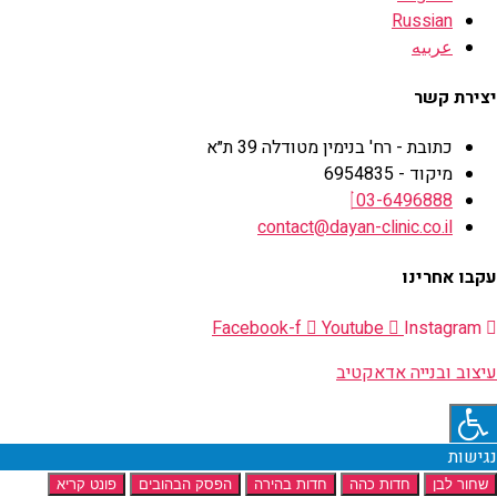
Russian
عربيه
יצירת קשר
כתובת - רח' בנימין מטודלה 39 ת״א
מיקוד - 6954835
03-6496888
contact@dayan-clinic.co.il
עקבו אחרינו
Facebook-f
Youtube
Instagram
עיצוב ובנייה אדאקטיב
נגישות
שחור לבן
חדות כהה
חדות בהירה
הפסק הבהובים
פונט קריא