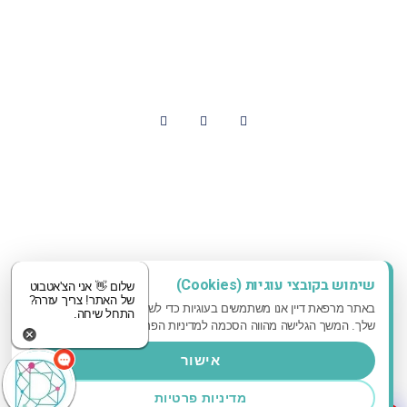
contact@dayan-clinic.co.il
עקבו אחרינו
עיצוב ובנייה אדאקטיב
שימוש בקובצי עוגיות (Cookies)
שלום 👋 אני הצ'אטבוט
של האתר! צריך עזרה?
באתר מרפאת דיין אנו משתמשים בעוגיות כדי לשפר את חווית הגלישה
התחל שיחה.
שלך. המשך הגלישה מהווה הסכמה למדיניות הפרטיות שלנו.
אישור
מדיניות פרטיות