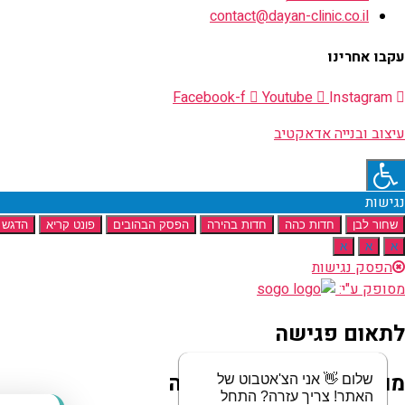
contact@dayan-clinic.co.il
עקבו אחרינו
Facebook-f
Youtube
Instagram
עיצוב ובנייה אדאקטיב
נגישות
שחור לבן
חדות כהה
חדות בהירה
הפסק הבהובים
פונט קריא
הדגש 
א
א
א
הפסק נגישות
מסופק ע"י:
לתאום פגישה
מוזמנים לשלוח לנו הודעה
שלום 👋 אני הצ'אטבוט של
האתר! צריך עזרה? התחל