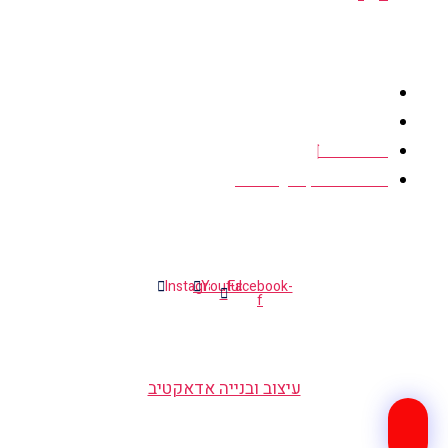
יצירת קשר
כתובת - רח' בנימין מטודלה 39 ת״א
מיקוד - 6954835
03-6496888
contact@dayan-clinic.co.il
עקבו אחרינו
Instagram
Youtube
Facebook-
f
עיצוב ובנייה אדאקטיב