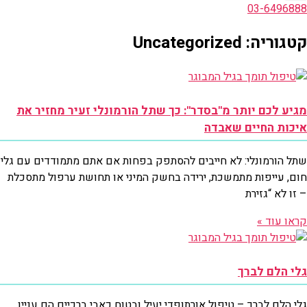
03-6496888
קטגוריה: Uncategorized
מגיע לכם יותר מ"בסדר": כך שתל הורמונלי זעיר מחזיר את
איכות החיים שאבדה
שתל הורמונלי: לא חייבים להסתפק בפחות אם אתם מתמודדים עם גלי
חום, עייפות מתמשכת, ירידה בחשק המיני או תחושת ערפול מתסכלת
– זו לא “גזירת
קראו עוד »
גלי הלם לברך
גלי הלם לברך – טיפול אורתופדי יעיל ובטוח כאבי ברכיים הם עניין