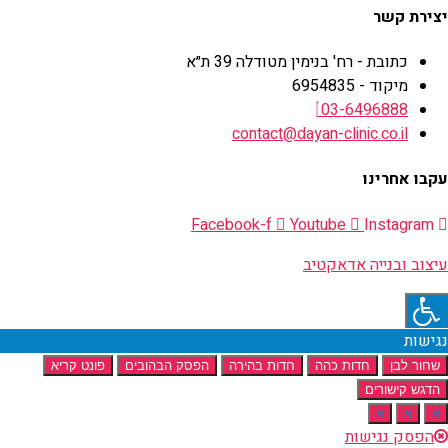
יצירת קשר
כתובת - רח' בנימין מטודלה 39 ת״א
מיקוד - 6954835
03-6496888
contact@dayan-clinic.co.il
עקבו אחרינו
Facebook-f
Youtube
Instagram
עיצוב ובנייה אדאקטיב
נגישות
שחור לבן
חדות כהה
חדות בהירה
הפסק הבהובים
פונט קריא
הדגש קישורים
א
א
א
הפסק נגישות