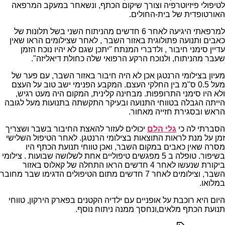
לטיפולי פיזיוטרפיה וצורך שיקום הכתף, ונשאחר במעקב המרפאה
האורטופדית של בית-החולים.
למרפאתי היגיעה לאחר 6 חדשים מהניתוח השני בשל תלונות של
כאבים ותנועה פתולוגית באזור השבר , לאחר שצילומים הראו שאין
עדיין סימני חיבור , ולדברי המנתח "יתכן שגם לא יהיו נוכח הזמן
שעבר מהניתוח, ולנוכח הרקע הרפואי שלה כחולת דיאליזה".
מעיון בצילומי הרנטגן אכן לא היה חיבור באזור השבר, עם פער של
מעל 0.5 ס"מ בין החלקי העצם. המקבע הפנימי ישב טוב על העצם
ולא היו סימני התרופפות. מבחינה קלינית, המקום היה מעט רגיש,
הייתה הגבלה בטווחי התנועה ובעיקר התקשתה בתנועות מעל לגובה
הראש ובסגירת חזייה מאחור.
הסברתי לה כי
גלי הלם
יכולים לעזור להאצת החיבור בשבר ושצריך
זמן על מנת לראות התוצאות בצילומי הרנטגן. לאחר הטיפול השלישי
מסרה שאין כאבים במקום השבר, ואכן טווחי תנועת הכתף היו
בשיפור. טופלה ב 5 מפגשים טיפוליים אחת לשלושה שבועות . צילומי
ביקורת שנעשו לאחר 4 חדשים הראו התחלה של קאלוס באזור
השבר, וצילומים לאחר 7 חדשים מתום הטיפולים הדגימו שבר מחובר
במלואו.
היום היא רוכבת על אופניים עם ילדיה הקטנים בפארק הירקון, טווחי
תנועת הכתף מלאים,ונחסך ממנה ניתוח נוסף.