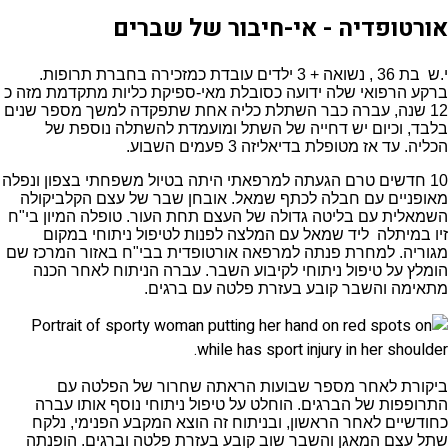
אורטופדיה - אי-חיבור של שברים
י.ש בת 36 , נשואה + 3 ילדים עובדת כמזכירה בחברת תרופות.
ברקע הרפואי שלה ידועה כסובלת מאי-ספיקת כליות מתקדמת מזה כ
12 שנה, עברה כבר השתלת כליה אחת שתפקדה למשך מספר שנים
בלבד, וכיום יש דחייה של השתל ומועמדת להשתלה נוספת של
הכליה. עד אז מטופלת בדיאליזה 3 פעמים השבוע.
10 חדשים טרם הגעתה למרפאתי היתה בטיול משפחתי בצפון ונפלה
מאופניים עם חבלה לכתף שמאל. אובחן שבר של עצם הקלביקולה
השמאלית עם בליטה גדולה של העצם תחת העור. טופלה המיון בי"ח
זיו במיתלה ליד שמאל עם המלצה לפנות לטיפול ניתוחי במקום
מגוריה. למחרת פנתה למרפאה אורטופדית בבי"ח באזור המרכז שם
הומלץ על טיפול ניתוחי לקיבוע השבר. עברה הניתוח לאחר הכנה
מתאימה והשבר קובע בעזרת פלטה עם ברגים.
ביקורת לאחר מספר שבועות הראתה שחרור של הפלטה עם
התרופפות של הברגים. הוחלט על טיפול ניתוחי נוסף אותו עברה
כחודשיים לאחר הראשון, ובניתוח זה הוצא המקבע הפנימי, נלקח
שתל עצם המאגן והשבר שוב קובע בעזרת פלטה וברגים. הופנתה