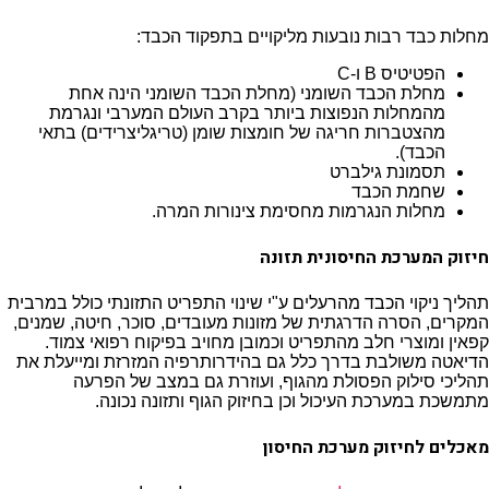
מחלות כבד רבות נובעות מליקויים בתפקוד הכבד:
הפטיטיס B ו-C
מחלת הכבד השומני (מחלת הכבד השומני הינה אחת
מהמחלות הנפוצות ביותר בקרב העולם המערבי ונגרמת
מהצטברות חריגה של חומצות שומן (טריגליצרידים) בתאי
הכבד).
תסמונת גילברט
שחמת הכבד
מחלות הנגרמות מחסימת צינורות המרה.
חיזוק המערכת החיסונית תזונה
תהליך ניקוי הכבד מהרעלים ע"י שינוי התפריט התזונתי כולל במרבית
המקרים, הסרה הדרגתית של מזונות מעובדים, סוכר, חיטה, שמנים,
קפאין ומוצרי חלב מהתפריט וכמובן מחויב בפיקוח רפואי צמוד.
הדיאטה משולבת בדרך כלל גם בהידרותרפיה המזרזת ומייעלת את
תהליכי סילוק הפסולת מהגוף, ועוזרת גם במצב של הפרעה
מתמשכת במערכת העיכול וכן ב
חיזוק הגוף ותזונה נכונה
.
מאכלים לחיזוק מערכת החיסון