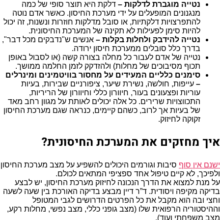
נטייה מוגברת לדלקות –
דלקת היא תוצר סופי של כמה
מנגנונים המופעלים על ידי מערכת החיסון. כאשר אדם נוטה
להתפרצויות דלקתיות, או סובל מדלקות חוזרות ונשנות, זה יכול
להיות סימן לפעילות לא תקינה של המערכת החיסונית.
נטייה להידבק ולחלות בקלות –
אנשים ש"נדבקים מכל דבר",
בדרך כלל סובלים ממערכת חיסון ירודה.
נטייה של אדם לעבור כל מחלה בצורה קשה (או לסבול באופן
תכוף מסיבוכים של מחלות) ולהזדקק לזמן החלמה ממושך.
סימנים כלליים המעידים על מחסור בוויטמינים ומינרלים
–
עייפות, חולשה, נשירת שיער, ציפורניים שבירות, בעיות
עוריות ופצעונים בעור, חיוורון כללי וחיוורון של הריריות,
התכווצויות שרירים. כל אלה יכולים לאותת על מגוון רחב מאד
של בעיות אך לרוב, כשהם קיימים, כנראה שגם מערכת החיסון
זקוקה לחיזוק.
איך מחזקים את המערכת החיסונית?
ישנם אין סוף
סיבות וגורמים היכולים להשפיע על מצב מערכת החיסון
ולפיכך, לא קיים טיפול אחד ספציפי המתאים לכולם.
על מנת למצוא את הדרך הנכונה לחיזוק מערכת החיסון, יש לבצע
בדיקה מקיפה ויסודית. ד”ר דיין מבצע בדיקה האורכת בין שעה לשעה
וחצי ובה הוא מקבל את כל הפרטים הדרושים לגבי המטופל
וההיסטוריה הרפואית שלו (מצב גופני כללי, מצב נפשי, מחלות רקע,
מצב משפחתי ועוד).