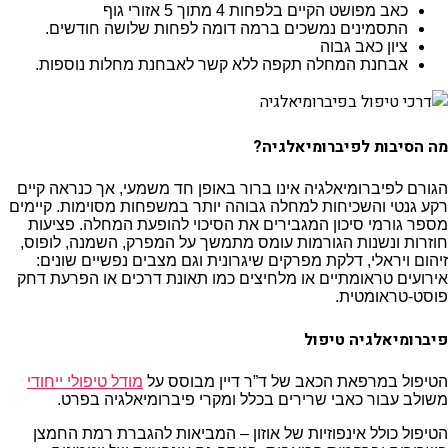
כאב מפושט הקיים בלפחות 4 מתוך 5 אזורי גוף
התסמינים נמשכים ברמה דומה לפחות שלושה חודשים.
ציון כאב גבוה
אבחנת המחלה תקפה ללא קשר לאבחנת מחלות נוספות.
מה הסיבות לפיברומיאלגיה?
הגורם לפיברומיאלגיה אינו ברור באופן חד משמעי, אך כנראה קיים
רקע גנטי והשכיחות למחלה גבוהה יותר במשפחות מסוימות. קיימים
מספר גורמי סיכון המגבירים את הסיכוי להופעת המחלה. פציעות
חוזרות ונשנות הגורמות עומס מתמשך על המפרק, השמנה, לופוס,
זיהום ויראלי, דלקת מפרקים שיגרונית וגם מצבים נפשיים שונים:
אירועים טראומתיים או מלחיצים כמו תאונת דרכים או הפרעת דחק
פוסט-טראומטית.
פיברומיאלגיה טיפול
הטיפול במרפאת הכאב של ד”ר דיין מבוסס על
מודל טיפולי ייחודי
משולב עבור כאבי שרירים בכלל ומקרי פיברומיאלגיה בפרט.
הטיפול כולל אינפוזיות של אוזון – המביאות להגברת רמת החמצן