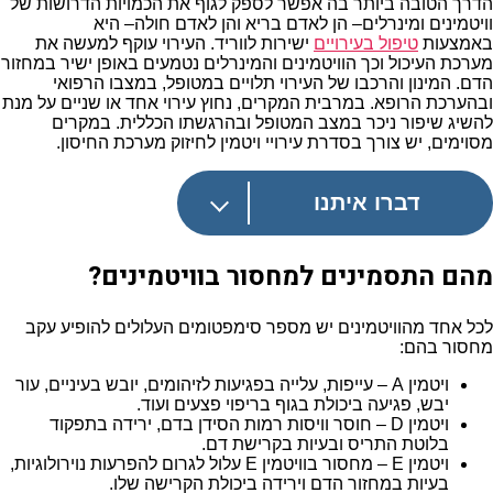
הדרך הטובה ביותר בה אפשר לספק לגוף את הכמויות הדרושות של
וויטמינים ומינרלים– הן לאדם בריא והן לאדם חולה– היא
באמצעות
טיפול בעירויים
ישירות לווריד. העירוי עוקף למעשה את
מערכת העיכול וכך הוויטמינים והמינרלים נטמעים באופן ישיר במחזור
הדם. המינון והרכבו של העירוי תלויים במטופל, במצבו הרפואי
ובהערכת הרופא. במרבית המקרים, נחוץ עירוי אחד או שניים על מנת
להשיג שיפור ניכר במצב המטופל ובהרגשתו הכללית. במקרים
מסוימים, יש צורך בסדרת עירויי ויטמין לחיזוק מערכת החיסון.
דברו איתנו
מהם התסמינים למחסור בוויטמינים?
לכל אחד מהוויטמינים יש מספר סימפטומים העלולים להופיע עקב
מחסור בהם:
ויטמין A – עייפות, עלייה בפגיעות לזיהומים, יובש בעיניים, עור
יבש, פגיעה ביכולת בגוף בריפוי פצעים ועוד.
ויטמין D – חוסר וויסות רמות הסידן בדם, ירידה בתפקוד
בלוטת התריס ובעיות בקרישת דם.
ויטמין E – מחסור בוויטמין E עלול לגרום להפרעות נוירולוגיות,
בעיות במחזור הדם וירידה ביכולת הקרישה שלו.