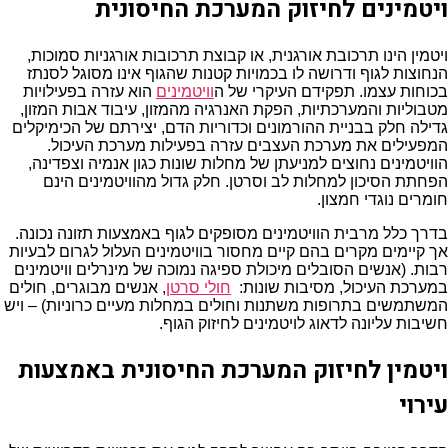
ויטמינים לחיזוק המערכת החיסונית
ויטמין הינו תרכובת אורגנית, או קבוצת תרכובות אורגניות סמוכות,
הנחוצות לגוף ודרושה לו בכמויות קטנות שהגוף אינו מסוגל לסנתז
בכוחות עצמו. תפקידם העיקרי של ה
וויטמינים
הוא עזרה בפעילויות
מטבוליות והמערכתיות, הפקת האנרגיה מהמזון, עיבוד אבות המזון,
גדילה חלק בבניית ההורמונים וכדוריות הדם, יצירתם של הכימיקלים
המפעילים את מערכת העצבים עזרה בפעילות מערכת העיכול.
הוויטמינים נחוצים למניעתן של מחלות שונות כגון אנמיה וצפדינה,
הפחתת הסיכון למחלות לב וסרטן. חלק גדול מהוויטמינים הינם
חומרים נוגדי חמצון.
בדרך כלל מרבית הוויטמינים מסופקים לגוף באמצעות תזונה נכונה.
אך קיימים מקרים בהם קיים מחסור בוויטמינים העלול לגרום לבעיות
רבות. (אנשים הסובלים מיכולת ספיגה נמוכה של מינרלים וויטמינים
במערכת העיכול, מסיבות שונות:
חולי סרטן
, אנשים מבוגרים, חולים
המשתמשים בתרופות משתנות וחולים במחלות מעיים כרוניות) – ויש
חשיבות עליונה לדאוג לויטמינים לחיזוק הגוף.
ויטמין לחיזוק המערכת החיסונית באמצעות
עירוי