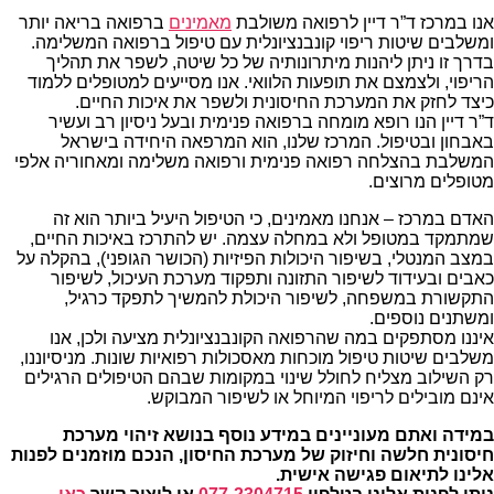
אנו במרכז ד”ר דיין לרפואה משולבת
מאמינים
ברפואה בריאה יותר
ומשלבים שיטות ריפוי קונבנציונלית עם טיפול ברפואה המשלימה.
בדרך זו ניתן ליהנות מיתרונותיה של כל שיטה, לשפר את תהליך
הריפוי, ולצמצם את תופעות הלוואי. אנו מסייעים למטופלים ללמוד
כיצד לחזק את המערכת החיסונית ולשפר את איכות החיים.
ד”ר דיין הנו רופא מומחה ברפואה פנימית ובעל ניסיון רב ועשיר
באבחון ובטיפול. המרכז שלנו, הוא המרפאה היחידה בישראל
המשלבת בהצלחה רפואה פנימית ורפואה משלימה ומאחוריה אלפי
מטופלים מרוצים.
האדם במרכז – אנחנו מאמינים, כי הטיפול היעיל ביותר הוא זה
שמתמקד במטופל ולא במחלה עצמה. יש להתרכז באיכות החיים,
במצב המנטלי, בשיפור היכולות הפיזיות (הכושר הגופני), בהקלה על
כאבים ובעידוד לשיפור התזונה ותפקוד מערכת העיכול, לשיפור
התקשורת במשפחה, לשיפור היכולת להמשיך לתפקד כרגיל,
ומשתנים נוספים.
איננו מסתפקים במה שהרפואה הקונבנציונלית מציעה ולכן, אנו
משלבים שיטות טיפול מוכחות מאסכולות רפואיות שונות. מניסיוננו,
רק השילוב מצליח לחולל שינוי במקומות שבהם הטיפולים הרגילים
אינם מובילים לריפוי המיוחל או לשיפור המבוקש.
במידה ואתם מעוניינים במידע נוסף בנושא זיהוי מערכת
חיסונית חלשה וחיזוק של מערכת החיסון, הנכם מוזמנים לפנות
אלינו לתיאום פגישה אישית.