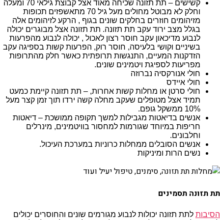
קשישים – תת תזונה שכיחה מאוד אצל קבוצת גילאי 70 ומעלה
וחלק לא מבוטל מחולים מעל גיל 70 מתאשפזים תכופות
מזיהומים חוזרים בחלקים שונים בגוף , הרקע לזיהומים אלה
בגלל מצב ירוד עקב תת תזונה. תת תזונה אצל מבוגרים יכולה
לנבוע מדיכאון עקב חוסר רצון לאכול , יכולה לנבוע מהפרעות
בשיניים וקושי בלעיסה, חוסר רוק, הפרעות קשות בספיגה עקב
הזדקנות המעיים, התנגשות תרופתית כאשר חלק מהתרופות
מפריעות לספיגת ויטמינים שונים.
חולי אנורקסיה נברוזה
חולי איידס
חולי סרטן או מחלות קשות אחרות, – תת תזונה קיימת כמעט
תמיד אצל מטופלים שעקב מחלה קשה ירדו תוך זמן קצר מעל
10% ממשקל גופם.
אנשים בדיאטות מגבילות למשך תקופה ממושכת – דיאטות
חריפות במיוחד שגורמות למחסור בוויטמינים, מינרלים
וחלבונים.
אנשים הסובלים ממחלות כרוניות במערכת העיכול.
נשים הרות ומיניקות
תת תזונה תסמינים
הסיבות
לתת תזונה יכולות לנבוע מגורמים שונים והחוסרים יכולים