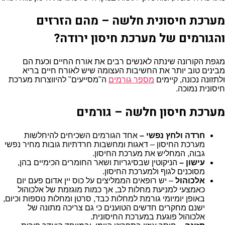
מערכת חיסונית חלשה – מהם הזרזים
והגורמים של מערכת חיסון ירודה?
מגפת הקורונה שינתה לאנשים רבים את אורח החיים וכעת הם
מבינים טוב יותר את החשיבות העצומה שיש לאורח חיים בריא
ולתזונה נכונה, קיימים
מספר גורמים
ה"מסייעים" להיווצרות מערכת
חיסונית נמוכה.
מערכת חיסון חלשה – גורמים
חרדה ולחץ נפשי –
אחד הגורמים השכיחים להיחלשות
מערכת החיסון – דאגות ומחשבות חרדתיות גובות מחיר נפשי
גבוה, המחליש את מערכת החיסון.
עישון –
הניקוטין שבסיגריות ושאר החומרים הכימיים בהן,
מסוכנים לגוף ולמערכת החיסון.
אלכוהול
– יש רופאים הממליצים על כוס יין אדום פעם יום
כאמצעי למניעת מחלות לב, אך כמות מוגזמת של אלכוהול
באופן יומיומי גורמת למחלות כבד, סרטן ומחלות נוספות וכיום,
ישנם מחקרים חדשים הטוענים כי גם צריכה מתונה של
אלכוהול פוגעת במערכת החיסונית.