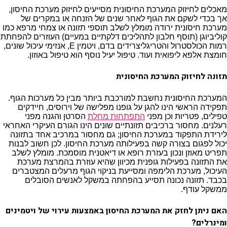
מאכלים לחיזוק המערכת החיסונית
מסייעים לחיזוק מערכת החיסון,
אך בכדי לשקם את הגוף לאחר שנים של הזנחה או במקרים של
מערכת חיסונית ירודה מומלץ לשלב תוספי תזונה או צמחי מרפא כמו
קוליביוגן (תוסף חלבון לתהליכים דלקתיים במעיים) העוזרים להפחתת
רמות הכולסטרול והטריגליצרידים בדם, ויטמין E, אנזימי עיכול שונים,
חומצת אלפא ליפואית ועוד. טיפול יעיל נוסף הוא טיפול באוזון.
תזונה לחיזוק המערכת החיסונית
המערכת החיסונית נחשבת למורכבת ביותר מבין כל מערכות הגוף.
תפקידה הראשי הינו להגן על גופנו מפלישה של וירוסים, חיידקים
טפילים, פטריות וכן מפני
התפתחות מחלת
הסרטן והגנה מפני
רעלנים. מחסור ברכיבים תזונתיים שונים הינו הגורם העיקרי האחראי
לירידת התפקוד במערכת החיסון; גם מחסור במרכיב אחד בתזונה
יכול לפגום בצורה קשה בפעילותה מערכת החיסון. לכן חשוב לבנות
תפריט מאוזן ונכון בעזרת רופא או דיאטנית מוסמכת. מומלץ לשלב
את התזונה בפעילות גופנית מכיוון שהיא עוזרת בהמרצת מערכת
העיכול, מערכת הלימפה ומסייעת בניקוי הגוף מרעלים המצטברים
בכבד. תזונה נכונה תסייע בהפחתה במשקל לאנשים הסובלים
ממשקל עודף.
האם ניתן לחזק את המערכת החיסון באמצעות עירוי של ויטמינים
ומינרלים?