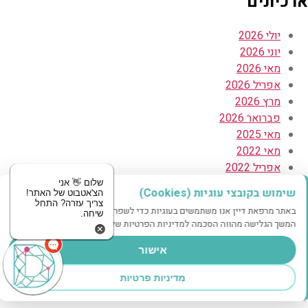
ארכיונים
יולי 2026
יוני 2026
מאי 2026
אפריל 2026
מרץ 2026
פברואר 2026
מאי 2025
מאי 2022
אפריל 2022
פברואר 2022
שלום 👋 אני
שימוש בקובצי עוגיות (Cookies)
הצ'אטבוט של האתר!
אוקטובר 2021
צריך עזרה? התחל
באתר מרפאת דיין אנו משתמשים בעוגיות כדי לשפר את חווית הגלישה שלך.
שיחה.
דצמבר 2020
המשך הגלישה מהווה הסכמה למדיניות הפרטיות שלנו.
אוקטובר 2020
אוגוסט 2020
אישור
יולי 2020
מדיניות פרטיות
יוני 2020