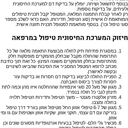
בנוסף לתשאול ושיחה, יומלץ על בדיקת דם למערכת החיסונית
ולעיתים, על בדיקות נוספות.
רק לאחר קבלת התמונה המלאה, המטופל יקבל תכנית טיפולים
המותאמת לו אישית (סוג הטיפול, תדירותו, האם כדאי לשלב מספר
סוגי טיפול וכו’). בנוסף מותאמת למטופל תכנית תזונה אישית.
חיזוק המערכת החיסונית טיפול במרפאה
במסגרת פתיחת תיק לחולה מבוצעת התאמה מלאה של כל
התרופות שהחולה מקבל שבחלק מהמקרים מופסקות חלק
מהתרופות ובחלק מהמקרים משונה המינון- כל זאת תוך כתיבת
מכתב לרופא המטפל המסביר את הסיבות שהביאו לשינויים
ובקשה לאישורן.
הפניית החולה לביצוע בדיקות דם חסרות או בדיקות עזר
חסרות לצורך ביסוס האבחנה.
מגוון של מעל 20 סוגי אינפוזיות שההחלטה איזו מהן וכמה לתת
תינתן לגבי כל חולה בנפרד.
מזרון אלקטרו מגנטי – משך הטיפול ותדירות הטיפול תלויה
בחולה ומצבו.
מגוון של 6-7 טיפולי אוזון החל מטיפול אוזון בווריד דרך טיפול
בזריקה עם דם עצמי, חוקני אוזון, שקיות אוזון ושטיפות עם גז ומי
אוזון.
מכשיר גלי הלם- לטיפול בבעיות אורטופדיות מסוגים שונים וכן