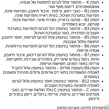
ויטמין K – מחסור עלול לגרום לתופעות של אנמיה,
אוסטאופורוזיס, דימום מאף ועוד.
ויטמין B1 – כאבי ראש, עייפות , איבוד תיאבון, הפרעות שינה,
הפרעות במערכת העיכול, בעיות ראייה והפרעות שינה.
ויטמין B2 – פגיעה בראייה, נשירת שיער, הפרעות עיכול,
קטרקט, יובש בשפתיים.
ויטמין B3 – מחסור בוויטמין יכול לגרום להפרעות במערכת
העצבים המרכזית, בעור ובמערכת העיכול.
ויטמין B5 – מחסור בוויטמין עלול לגרום לעייפות, חוסר תיאבון,
תחושת נמלול ועצבנות.
ויטמין B6 – מחסור בוויטמין יכול לגרום להפרעות נוירולוגיות,
אנמיה ועייפות.
ויטמין B7 – מחסור בוויטמין עלול לגרום דיכאון, איבוד תיאבון,
הזיות, נימול בגפיים שיער דק, ציפורניים שבירות, התקרחות,
פריחה באזור הפנים, תשישות ועייפות.
ויטמין B9 (חומצה פולית) – מחסור בוויטמין עלול להוביל
לאנמיה המאופיינת בתאי דם אדומים גדולים מהרגיל ומועטים
במספרם.
ויטמין B12 – מחסור בוויטמין חוסר בוויטמין עלול לגרום
לאנמיה ולפגיעה במערכת העצבים.
ויטמין C – מחסור בוויטמין C כולל חולשת שרירים, כאבי
מפרקים ושרירים, עייפות, פריחה ברגליים, דימון בחניכיים
ודיכאון.