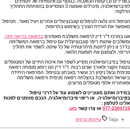
בשרירים וברקמות הכואבות. בנוסף גם אינפוזיות של ויטמינים
לפיברומיאלגיה, מינרלים ואומגה 3 המסייעים בהפחתת התהליך
הדלקתי.
הטיפול הינו נלווה לטיפולים קונבנציונליים אחרים ויעיל מאוד. הטיפול
מאפשר את הורדת הצורך בשימוש בתרופות.
אנו במרכז ד”ר דיין לרפואה משולבת מאמינים
ברפואה בריאה יותר
,
ומשלבים שיטות ריפוי קונבנציונלית עם טיפול ברפואה המשלימה.
בדרך זו ניתן ליהנות מיתרונותיה של כל שיטה, לשפר את תהליך
הריפוי, ולצמצם את תופעות הלוואי.
טיפול בפיברומיאלגיה מסייע לשפר את איכות החיים של המטופלים
בטווח הקצר ולאורך שנים רבות. ד”ר דיין הנו רופא מומחה רפואה
פנימית ובעל ניסיון רב ועשיר באבחון ובטיפול. המרפאה היחידה
בישראל המשלבת בהצלחה רפואה פנימית ורפואה משלימה
ומאחוריה אלפי מטופלים מרוצים.
במידה ואתם מעוניינים לשמוע עוד על דרכי טיפול
בפיברומיאלגיה, או ריפוי פיברומיאלגיה,
הנכם מוזמנים לפנות
אלינו לטלפון :
077-2304715
או צרו קשר
כאן
.
Tags
עייפות כרונית