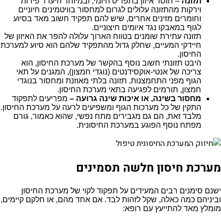
תזונה
– חוסר איזון בתפריט היומי, ובמיוחד היעדר פירות
וירקות מהתזונה עלולים לגרום למחסור בוויטמינים חיוניים
וחומרים מזינים אחרים, שיש להם תפקיד חשוב מאד בסיוע
לגוף במאבקו נגד איומים חיצוניים.
תזונה עתירת שומנים בטווח הארוך עלולה להפר את האיזון של
חיידקי המעיים, שחלק גדול מהתפקיד שלהם הוא סיוע למערכת
החיסון.
היבט תזונתי חשוב נוסף בהקשר של מערכת החיסון, הוא
צריכה של אנטי-אוקסידנטים (נוגדי חמצון), המגנים על תאי
הגוף מפני התחמצנות. תזונה בלתי מאוזנת ומחסור בנוגדי
חמצון, תורמים לפגיעה בתאי מערכת החיסון.
מחסור בשינה, או איכות שינה גרועה –
מפריעים לתפקוד
התקין של כל מערכות הגוף ומשפיעים לרעה על מערכת החיסון.
מלבד זאת, הם גם מגבירים מתח נפשי, שהוא כאמור, גורם
מפתח נוסף הפוגע במערכת החיסונית.
מערכת חיסון חלשה תסמינים
ישנם סימנים רבים המעידים על תפקוד לקוי של מערכת החיסון
וביניהם כמה כאלה, שקל לזהות לבד. אם אחד מהם, או חלקם קיימים,
מומלץ מאד להתייעץ עם רופא: