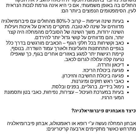
החולים בה באופן משמעותי, אם כי היא אינה גורמת לנכות הנראית
לעין. הסימפטומים הנפוצים ביותר הם:
בעיות שינה ועייפות – קרוב ל-80% מהחולים עם פיברומיאלגיה
מדווחים על שינה לא טובה. מחקרים מראים על איכות ויעילות
השינה ירודות, משך השינה של הסובלים מהמחלה היה קצר
יותר, והם מדווחים על קושי גדול יותר להירדם.
כאב וקשיחות בכל חלקי הגוף – הכאבים מורגשים בדרך כלל
בגפיים התחתונות והעליונות ולאורך עמוד השדרה. בנוסף,
קיימת רגישות יתר למגע באזורים אחרים בגוף, כך שאפילו
נגיעה קלה עלולה לגרום לכאב.
דיכאון וחרדה.
פגיעה ביכולת הריכוז.
פגיעה ביכולת החשיבה והזיכרון.
כאבי ראש חזקים ומיגרנות.
נימול בידיים, ברגליים, בפנים ובלסת.
בעיות במערכת העיכול – עצירות, נפיחות, כאבי בטן ותסמונת
המעי הרגיז.
כיצד מאבחנים פיברומיאלגיה?
אבחון המחלה נעשה ע"י רופא או ראומטולוג, אבחון פיברומיאלגיה
מתרחש כאשר מתקיימים ארבעה קריטריונים: