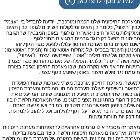
למידע נוסף לחצו כאן
המערכת החיסונית שלנו חכמה ומורכבת, ויודעת להבדיל בין "עצמי"
לבין "חיצוני", כלומר בין תאים ומולקולות השייכים לגופנו לבין תאים
ומולקולות ממקור חיצוני אשר זרים לגוף, באופן המבטיח שהתגובה
החיסונית תפעל רק כנגד גורמים המגיעים מחוץ לגוף.
ישנם מקרים בהם מערכת החיסון עלולה לפעול כנגד הגוף. זהו
המנגנון העומד בבסיסן של מחלות אוטואימוניות (המילה "אוטואימוני"
היא הֵלחֵם של שתי מילים: "אוטו", שפירושה "עצמי" ו"אימוני",
שפירושה "חיסוני", כלומר, הפעלה של מערכת החיסון כנגד עצמי).
רגישות יתר אף היא מקרה כזה, שבו מערכת החיסון מגיבה בצורה
מוגזמת נגד פולש חיצוני, באופן שפוגע בגוף עצמו.
למעשה, מערכת החיסון מורכבת משתי מערכות שונות הפועלות
בתיאום ובשיתוף פעולה: מערכת החיסון המולדת ומערכת החיסון
הנרכשת. שתי המערכות מפעילות מנגנונים שונים, המייעלים את
תפקוד הגוף בהתגוננות מפני פתוגנים. שתי המערכות תלויות זו בזו
והשילוב ביניהן מאפשר הגנה מיטבית. במידה ויש פגיעה באחת
מהמערכות, הדבר מקשה על הגוף להילחם ועלול להוביל למחלות
והידבקויות חוזרות ונשנות.
מאמר זה מסביר אילו גורמים אחראיים להתפתחות מערכת חיסונית
ירודה, איך מזהים מערכת חיסונית חלשה, כיצד מבוצעת בדיקת
מערכת חיסונית, ומה ניתן לעשות במקרה של מערכת חיסון מוחלשת.