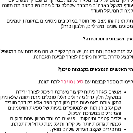
להתקיים גם על קיבה מלאה, כלומר: במחקרים שבדקו אנשים עם
עודף משקל בארה"ב מתברר שלחלק גדול מהם היו במצב תת תזונה
למרות המשקל העודף.
תת תזונה זהו מצב של חוסר במרכיבים מסוימים בתזונה (ויטמינים
מסוגים שונים, מינרליים, חלבון וברזל).
איך מאבחנים תת תזונה?
על מנת לאבחן תת תזונה, יש צורך לקיים שיחה מפורטת עם המטופל
ולבצע סדרת בדיקות מקיפה לצורך קביעת האבחנה.
מי האנשים הנמצאים בקבוצות סיכון?
קיימות מספר קבוצות עם
סיכון מוגבר
לתת תזונה:
אנשים לאחר ניתוח לקיצור מערכת העיכול לצורך ירידה
במשקל, חלק גדול מהחולים הללו סובלים מתת תזונה שלא ניתן
לתקן אותה באמצעות מתן מזון דרך הפה אלא רק דרך הווריד
שכן עקב הניתוח יש למטופלים בעיות של ספיגת הוויטמינים
והמינרלים במערכת העיכול.
ילדים קטנים ותינוקות – פגיעים במיוחד מכיוון שהם זקוקים
לכמויות גדולות יותר של קלוריות על מנת לגדול ולהתפתח.
מתבגרים שקצב הגידול שלהם מואץ.