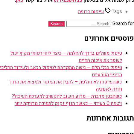
ניתן לפנות אלינו בטלפון
077-2304715
או ליצור קשר
כאן
.
Tags
עייפות כרונית
Search for:
פוסטים אחרונים
טיפול משלים בדרך להחלמה – כיצד ליווי רפואי מקיף יכול
לשפר את איכות החיים
טיפול בגלי הלם – גישה מתקדמת לטיפול בכאב ולעידוד תהליכי
הריפוי הטבעיים
כשהעייפות לא חולפת – להבין את המקור ולמצוא את הדרך
חזרה לאנרגיה
כשהבטן מדברת – מדוע חשוב להקשיב למערכת העיכול?
ויטמין C בעירוי – כאשר הגוף זקוק לתמיכה מדויקת יותר
תגובות אחרונות