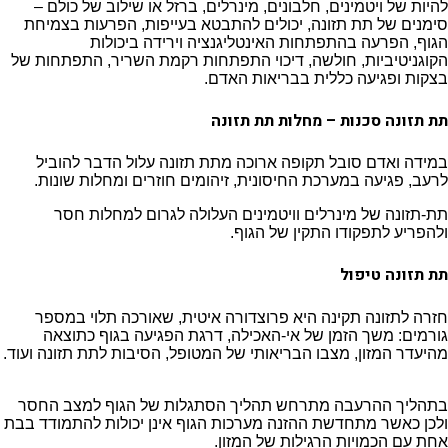
להיות של ויטמינים, חלבונים, מינרלים, ברזל או שילוב של כולם –
סימנים של תת תזונה, יכולים להתבטא בעייפות, הפרעות בצמיחת
הגוף, הפרעה בהתפתחות האינטליגנציה וירידה ביכולות
הקוגניטיביות, חולשה, דיכוי התפתחות רקמת השריר, התפתחות של
בצקות ופגיעה כללית בבריאות האדם.
תת תזונה סכנות – מחלות תת תזונה
במידה ואדם סובל תקופה ארוכה מתת תזונה עלול הדבר להוביל
לרעב, פגיעה במערכת החיסונית, זיהומים חוזרים ומחלות שונות.
תת-תזונה של מינרלים וויטמינים העלולה לגרום למחלות חסר
ולהפריע לתפקודו התקין של הגוף.
תת תזונה טיפול
חזרה לתזונה תקינה היא פרוצדורה איטית, שאורכה תלוי במספר
גורמים: משך הזמן של אי-האכילה, דרגת הפגיעה בגוף כתוצאה
מהיעדר המזון, מצבו הבריאותי של המטופל, הסיבות לתת תזונה ועוד.
בתהליך ההרעבה מתרחש תהליך הסתגלות של הגוף למצב החסר
ולכן כאשר מתחדשת ההזנה מערכות הגוף אינן יכולות להתמודד בבת
אחת עם הכמויות הרגילות של המזון.