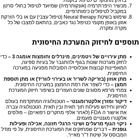
בחלק מהמקרים לטיפול בזקפה.
מכשיר היפרתרמיה (אונקותרמיה) שמיועד לטיפול בחולי סרטן
במקביל לטיפולים כימותרפיים.
שימוש בשיטת Neural therapy (טיפול עצבי) עם או בלי הזרקת
אוזון באופן מקומי כטיפול נגד כאבים, בהתאם למצבו של כל
מקרה ומקרה.
תוספים לחיזוק המערכת החיסונית
מתן עירויים של ויטמינים, מינרלים וחומצות אומגה 3 –
כדי
לחזק מערכות שונות בגוף ולהתגבר על בעיות ספיגה,
המאפיינות קבוצות אוכלוסייה הסובלות מפגיעה במערכה
החיסונית.
מתן אוזון (בזריקה לשריר או בעירוי לווריד) או מתן תוספת
חמצן –
כדי לשפר את רמת החמצון במערכה החיסונית.
צמחי מרפא מסוגים שונים העוזרים בשיפור חיזוק המערכת
החיסונית.
דיקור ומזרן אלקטרומגנטי –
הטכנולוגיה המתקדמת בעולם
לאיזון וחידוש פעילות תוך תאית ובין תאית. הטכנולוגיה עברה
את אישור ה FDA (לאחר אלפי מחקרים רפואיים) – פולסים
אלקטרו מגנטיים פועמים.
ניקוי הגוף מרעלים ושינוי הרגלי תזונה, אכילה ופעילות
גופנית –
דברים שמחזקים את המערכת החיסונית, על פי מודל
המבוסס על שיטת ד”ר מאייר.