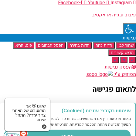
Facebook-f
Youtube
Instagram
עיצוב ובנייה אדאקטיב
נגישות
שחור לבן
חדות כהה
חדות בהירה
הפסק הבהובים
פונט קריא
הדגש קישורים
א
א
א
הפסק נגישות
מסופק ע"י:
לתאום פגישה
מוזמנים לשלוח לנו הודעה
שלום 👋 אני
שימוש בקובצי עוגיות (Cookies)
הצ'אטבוט של האתר!
צריך עזרה? התחל
באתר מרפאת דיין אנו משתמשים בעוגיות כדי לשפר את חווית הגלישה שלך.
שיחה.
שם
המשך הגלישה מהווה הסכמה למדיניות הפרטיות שלנו.
טלפון
אישור