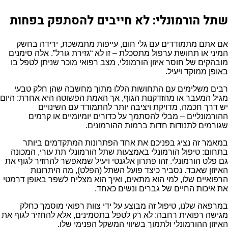
שתל הורמונלי: לא חייבים להסתפק בפחות
אם אתם מתמודדים עם גלי חום, עייפות מתמשכת, ירידה בחשק
המיני או תחושת ערפול מתסכלת – זו לא “גזירת גורל”. אלה סימנים
מובהקים של חוסר איזון הורמונלי, מצב רפואי מוכר שניתן לטפל בו
באופן ממוקד ויעיל.
רבים משלימים עם התחושות הללו מתוך מחשבה שהן חלק טבעי
מגיל המעבר או מהזדקנות הגוף, אך האמת הפשוטה היא אחרת: היום
יש דרך חכמה, מדויקת ויציבה יותר להתמודד עם השינויים
ההורמונליים – מבלי להסתמך על כדורים יומיומיים או קרמים
שגורמים לתנודות חדות ברמות ההורמונים.
במאמר זה נציג בפניכם את אחד הפתרונות המתקדמים ביותר
בתחום: טיפול הורמונלי באמצעות שתל הורמונלי תת עורי, המכונה
גם פלט הורמונלי. זהו פתרון אלגנטי ויעיל שמאפשר להחזיר לגוף את
האיזון שאבד. נסביר כיצד פועל השתל (הפלט), מה היתרונות
הרפואיים שלו, למי הוא מתאים, ואיך הוא מצליח לשפר באופן דרמטי
את איכות החיים של גברים ונשים כאחד.
במרפאה שלנו, טיפול זה מבוצע על ידי צוות רפואי מוסמך כחלק
מגישה רפואית רחבה: לא רק לטפל בתסמינים, אלא להחזיר לגוף את
האיזון ההורמונלי ולתמוך בשיווי המשקל הפנימי שלו.