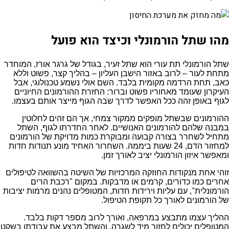
מהו שתל הורמונלי וכיצד הוא פועל
שתל הורמונלי תת עורי הוא שתל זעיר, בגודל של גרגר אורז, המוחדר
מתחת לעור – לרוב באזור הישבן העליון – בהליך קצר, פשוט וללא
כאב, תחת הרדמה מקומית בלבד. השם אולי נשמע טכנולוגי, אבל
העיקרון שעומד מאחוריו פשוט וברור: החזרת ההורמונים החיוניים
לגוף באופן זהה ככל האפשר לדרך שבה הגוף מייצר אותם בעצמו.
ההורמונים שבשתל מופקים ממקור צמחי, אך הם זהים לחלוטין
במבנה שלהם להורמונים האנושיים. לאחר החדרתו לגוף, השתל
מתחיל לשחרר בצורה קבועה ומבוקרת כמות מדויקת של הורמונים
למחזור הדם, 24 שעות ביממה. השחרור האחיד מונע תנודות חדות
ומאפשר איזון הורמונלי יציב לאורך זמן.
זוהי אחת מנקודות החוזקה המרכזיות של השיטה בהשוואה לטיפולים
אחרים כמו כדורים, קרמים או מדבקות. במקום "רכבת הרים
הורמונלית", עם עליות וירידות חדות, המטופלים נהנים מרמות יציבות
של הורמונים לאורך כל תקופת הטיפול.
ההליך עצמו מתבצע במרפאה, ואורך לרוב מספר דקות בלבד.
המטופלים יכולים לחזור מיד לשגרה, והשתל מבצע את עבודתו בשקט