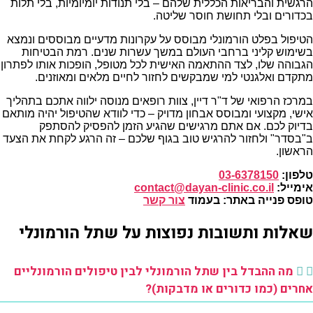
הרגשית והבריאות הכללית שלהם – בלי תנודות יומיומיות, בלי תלות
בכדורים ובלי תחושת חוסר שליטה.
הטיפול בפלט הורמונלי מבוסס על עקרונות מדעיים מבוססים ונמצא
בשימוש קליני ברחבי העולם במשך עשרות שנים. רמת הבטיחות
הגבוהה שלו, לצד ההתאמה האישית לכל מטופל, הופכות אותו לפתרון
מתקדם ואלגנטי למי שמבקשים לחזור לחיים מלאים ומאוזנים.
במרכז הרפואי של ד"ר דיין, צוות רופאים מנוסה ילווה אתכם בתהליך
אישי, מקצועי ומבוסס אבחון מדויק – כדי לוודא שהטיפול יהיה מותאם
בדיוק לכם. אם אתם מרגישים שהגיע הזמן להפסיק להסתפק
ב"בסדר" ולחזור להרגיש טוב בגוף שלכם – זה הרגע לקחת את הצעד
הראשון.
טלפון:
03-6378150
אימייל:
contact@dayan-clinic.co.il
טופס פנייה באתר: בעמוד
צור קשר
שאלות ותשובות נפוצות על שתל הורמונלי
מה ההבדל בין שתל הורמונלי לבין טיפולים הורמונליים
אחרים (כמו כדורים או מדבקות)?