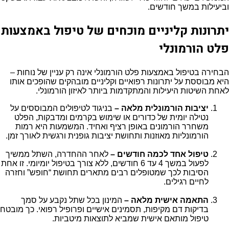
וביעילות במשך חודשים.
יתרונות קליניים מוכחים של טיפול באמצעות
פלט הורמונלי
הבחירה בטיפול באמצעות פלט הורמונלי אינה רק עניין של נוחות –
היא מבוססת על יתרונות רפואיים וקליניים מובהקים שהופכים אותו
לאחת השיטות היעילות והמתקדמות ביותר לאיזון הורמונלי.
יציבות הורמונלית מלאה –
בניגוד לטיפולים המבוססים על
נטילה יומית של כדורים או שימוש בקרמים ומדבקות, הפלט
משחרר הורמונים באופן רציף ואחיד. המשמעות היא רמות
הורמונליות מאוזנות ותחושת יציבות גופנית ורגשית לאורך זמן.
טיפול אחד לכמה חודשים –
לאחר ההחדרה, השתל ממשיך
לפעול במשך 4 עד 6 חודשים, ללא צורך בטיפול יומיומי. זו אחת
הסיבות לכך שמטופלים רבים מתארים תחושת “חופש” וחזרה
לחיים רגילים.
התאמה אישית מלאה –
המינון בכל שתל נקבע על סמך
בדיקות דם מקיפות, תסמינים אישיים ופרופיל רפואי. כך מובטח
טיפול מותאם אישית שמביא לתוצאות מיטביות.