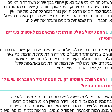
השתל ההורמונלי פועל באופן ייחודי בכך שהוא משחרר הורמונים
בצורה יציבה, הדרגתית וקבועה לאורך חודשים, ישירות למחזור הדם.
בניגוד לכדורים או מדבקות, אין צורך לזכור לקחת טיפול יומי, אין
תנודות חדות ברמות ההורמונים, וגם אין מעבר דרך מערכת העיכול
או הכבד — מה שמפחית סיכונים ומעלה את היעילות.
האם טיפול בפלט הורמונלי מתאים גם לאנשים צעירים
יחסית?
כן. אמנם רבים פונים לטיפול זה סביב גיל המעבר, אך ישנם גם גברים
ונשים צעירים יותר הסובלים מירידה הורמונלית מוקדמת, כתוצאה
מלחץ כרוני, מחלות רקע, ניתוחים או נטילת תרופות מסוימות.
במקרים אלה ניתן לאזן את רמות ההורמונים באמצעות שתל
הורמונלי, לאחר אבחון רפואי מתאים.
האם השתל משפיע רק על תסמיני גיל המעבר או שיש לו
יתרונות נוספים?
האיזון ההורמונלי משפיע על מערכות רבות בגוף. מעבר להקלה
בתסמינים כמו גלי חום או ירידה בחשק המיני, מטופלים רבים
מדווחים על שיפור במדדים של מצב רוח, איכות השינה, צפיפות
העצם, רמות האנרגיה, תפקוד קוגניטיבי ובריאות כללית. בנוסף, טיפול