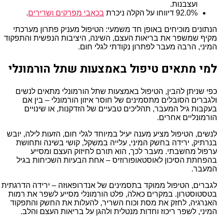
ועצבנות.
92.0% דיווחו על הקלה ניכרת
בכאבי מפרקים ושרירים
.
הנתונים מוכיחים באופן חד משמעי: הטיפול מעניק פתרון מערכתי
מקיף שמשפר את בריאות העצם, השינה, היציבות הנפשית והתפקוד
המיני, הרבה מעבר לפתרון נקודתי לגלי חום.
למי מתאים טיפול באמצעות שתל הורמונלי
כפי שניתן להבין, הטיפול באמצעות שתל הורמונלי מתאים לנשים
ולגברים הסובלים מתסמינים של חוסר איזון הורמונלי – בין אם
בעקבות גיל המעבר, תהליכים טבעיים של הזדקנות, או שינויים
הורמונליים אחרים.
לנשים, הטיפול מציע מענה יעיל במיוחד לגלי חום, הזעות לילה, יובש
בנרתיק, ירידה בחשק המיני, עלייה במשקל, קושי בשינה ותחושת
ערפול מחשבתי. מעבר לכך, הוא תורם לחיזוק העצם ומסייע
בהפחתת הסיכון לאוסטאופורוזיס – אחת הבעיות השכיחות בגיל
המעבר.
לגברים, הטיפול ממוקד בתסמינים של אנדרופאוזה – ירידה הדרגתית
בטסטוסטרון. במקרים כאלה, פלט הורמונלי מסייע לשפר את רמות
האנרגיה, לחזק את מסת וכוח השריר, להעלות את החשק והתפקוד
המיני, לשפר ריכוז וחדות מנטלית ולהגן על בריאות העצם והלב.