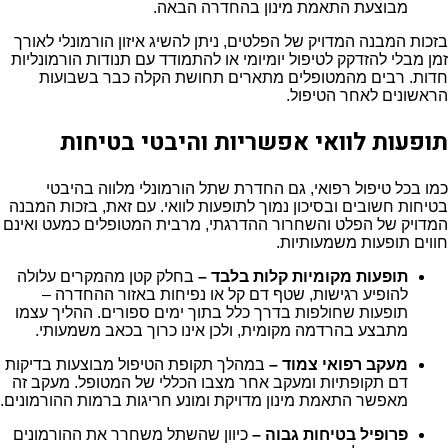
מבוצעת התאמת מינון בהחדרה הבאה.
בזכות המבנה המדויק של הפלטים, ניתן להשיג איזון הורמונלי לאורך
זמן מבלי להזדקק לטיפול יומיומי או להתמודד עם תנודות הורמונליות
חדות. רבים מהמטופלים מתארים תחושת הקלה כבר בשבועות
הראשונים לאחר הטיפול.
תופעות לוואי אפשריות והיבטי בטיחות
כמו בכל טיפול רפואי, גם החדרת שתל הורמונלי מלווה בהיבטי
בטיחות חשובים ובסיכון נמוך לתופעות לוואי. עם זאת, בזכות המבנה
המדויק של הפלט והשחרור ההדרגתי, מרבית המטופלים כמעט ואינם
חווים תופעות משמעותיות.
תופעות מקומיות קלות בלבד –
בחלק קטן מהמקרים עלולה
להופיע רגישות, שטף דם קל או נפיחות באזור ההחדרה –
תופעות שחולפות בדרך כלל בתוך ימים ספורים. ההליך עצמו
מתבצע בהרדמה מקומית, ולכן אינו כרוך בכאב משמעותי.
מעקב רפואי צמוד –
במהלך תקופת הטיפול מבוצעות בדיקות
דם תקופתיות ומעקב אחר מצבו הכללי של המטופל. מעקב זה
מאפשר התאמת מינון מדויקת ומונע חריגות ברמות ההורמונים.
פרופיל בטיחות גבוה –
כיוון שהשתל משחרר את ההורמונים