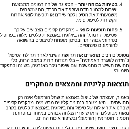
בטיחות גבוהה יותר –
הספיגה של ההורמונים מתבצעת
ישירות למחזור הדם ועוקפת את הכבד, מה שמפחית
משמעותית את הסיכון לקרישי דם או תופעות לוואי אחרות
הקשורות לטיפול פומי.
פחות תופעות לוואי –
מחקרים קליניים מצביעים על כך
שטיפול הורמונלי זהה ביולוגית באמצעות פלטים מלווה בפרופיל
בטיחותי גבוה יותר ובסיכון מופחת לסיבוכים בהשוואה
להורמונים סינתטיים.
מטופלים רבים מתארים את תחושת השינוי לאחר תחילת הטיפול
כ"חזרה לשגרה האמיתית" – בלי תנודות חדות במצב הרוח, בלי
תחושת תשישות מתמשכת ועם שיפור ניכר באנרגיה, בשינה ובתפקוד
היומיומי.
תוצאות קליניות וממצאים ממחקרים
כאמור, העוצמה של טיפול באמצעות שתל הורמונלי אינה רק
תחושתית – היא מגובה בנתונים קליניים מרשימים. מחקרים קליניים
שבחנו את היעילות של טיפול זהה ביולוגית באמצעות פלטים בקרב
מאות מטופלים הראו שיעורי הצלחה גבוהים במיוחד בהפחתת
תסמיני חוסר איזון הורמונלי ובשיפור איכות החיים.
בקרב נשים, תועד שיפור ניכר בגלי חום, הזעות לילה, יובש בנרתיק,