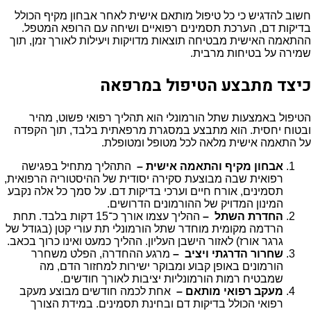
חשוב להדגיש כי כל טיפול מותאם אישית לאחר אבחון מקיף הכולל
בדיקות דם, הערכת תסמינים רפואיים ושיחה עם הרופא המטפל.
ההתאמה האישית מבטיחה תוצאות מדויקות ויעילות לאורך זמן, תוך
שמירה על בטיחות מרבית.
כיצד מתבצע הטיפול במרפאה
הטיפול באמצעות שתל הורמונלי הוא תהליך רפואי פשוט, מהיר
ובטוח יחסית. הוא מתבצע במסגרת מרפאתית בלבד, תוך הקפדה
על התאמה אישית מלאה לכל מטופל ומטופלת.
אבחון מקיף והתאמה אישית –
התהליך מתחיל בפגישה
רפואית שבה מבוצעת סקירה יסודית של ההיסטוריה הרפואית,
תסמינים, אורח חיים וערכי בדיקות דם. על סמך כל אלה נקבע
המינון המדויק של ההורמונים הדרושים.
החדרת השתל –
ההליך עצמו אורך כ־15 דקות בלבד. תחת
הרדמה מקומית מוחדר שתל הורמונלי תת עורי קטן (בגודל של
גרגר אורז) לאזור הישבן העליון. ההליך כמעט ואינו כרוך בכאב.
שחרור הדרגתי ויציב –
מרגע ההחדרה, הפלט משחרר
הורמונים באופן קבוע ומבוקר ישירות למחזור הדם, מה
שמבטיח רמות הורמונליות יציבות לאורך חודשים.
מעקב רפואי מותאם –
אחת לכמה חודשים מבוצע מעקב
רפואי הכולל בדיקות דם ובחינת תסמינים. במידת הצורך