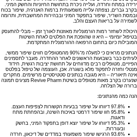
ירידה במתח וחרדה, ועלייה ניכרת בתחושת החיוניות והחשק המיני.
בקרב גברים, נצפתה עלייה משמעותית ברמות האנרגיה, שיפור בכוח
ובמסת השריר, שיפור בתפקוד המיני ובבהירות המחשבתית, ותרומה
לשמירה על בריאות העצם והלב.
היכולת לשחזר רמות הורמונליות מאוזנות לאורך זמן – מבלי להתעסק
בטיפול יומיומי – היא זו שהופכת את הפלטים לאחת השיטות
המובילות כיום בתחום הרפואה ההורמונלית המתקדמת.
הנתונים מראים כי למעלה מ־90% מהמטופלים חווים שיפור ממשי,
לעיתים כבר בשבועות הראשונים לאחר ההחדרה. מעבר לתסמינים
הפיזיים, מטופלים רבים מדווחים על תחושת יציבות רגשית, חידוד
מנטלי וחזרה לתפקוד מלא בשגרה. אכן, העוצמה של טיפול בפלטס
אינה תיאוריה – היא מגובה בנתונים סטטיסטיים מרשימים. מחקרים
שנערכו בקרב מאות מטופלים בשיטת Revive Pharm מציגים תמונה
ברורה של הצלחה.
הנה כמה מהנתונים:
97.8% דיווחו על שיפור בבעיות הקשורות לצפיפות העצם.
95.8% חוו שיפור דרמטי באיכות השינה, ובהפחתת מתח
ודאגות.
95.3% דיווחו על שיפור יוצא דופן בתפקוד המיני, בחשק
ובעוררות.
93.6% הרגישו שיפור משמעותי במדדים של דיכאון, חרדה