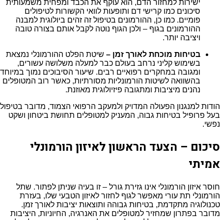
ישירות למחזור הדם, הוא עוקף את הכבד ומפחית משמעותית
סיכונים כמו קרישי דם ותופעות לוואי הקשורות לטיפולים
פומיים. כמו כן, ההורמונים בטיפול זה זהים ביולוגית למבנה
ההורמונים בגוף – ולכן הגוף נוטה לקבל אותם בצורה טובה
ויציבה יותר.
בטיחות מוכחת לאורך זמן –
שיטת הפלט ההורמונלי נמצאת
בשימוש קליני נרחב בעולם כבר למעלה משלושה עשורים,
ומגובה במחקרים רפואיים רבים. שיעור הסיבוכים נמוך במיוחד
בהשוואה לשיטות הורמונליות מסורתיות, כאשר רוב המטופלים
נהנים מיציבות ומתגובה פיזיולוגית מאוזנת.
הודות למנגנון הפעולה המדויק ולמעקב הרפואי הצמוד, מדובר בטיפול
בעל פרופיל בטיחות גבוה, המעניק למטופלים תחושת ביטחון ושקט
נפשי.
סיכום – הצעד הראשון לאיזון הורמונלי
אמיתי
חוסר איזון הורמונלי אינו גזירת גורל – זו בעיה שניתן לפתור. שתל
הורמונלי תת עורי מאפשר לגוף לחזור לאיזון הטבעי שלו, בעזרת
טכנולוגיה מתקדמת, בטיחות גבוהה ותוצאות יציבות לאורך זמן.
מדובר בפתרון שמחזיר למטופלים את האנרגיה, החיוניות, היציבות