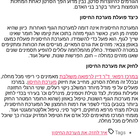
הגורמים להיווצרות סרטן, נבין מדוע הפך הסרטן לאחת המחלות
הנפוצות ביותר בקרב בני האדם.
כיצד פועלת מערכת החיסון
המערכת החיסונית אינה דומה למערכות הגוף האחרות כיוון שהיא
סמויה מן העין. כאשר הגוף מזהה בתוכו את קיומו של חומר שאינו
שייך לגוף, הוא פועל כדי להשמידו. המערכת החיסונית פועלת כמעט
באופן צבאי: מזהים את גורם המאיים, מגייסים את הכוחות ומתקיפים
במטרה להשמיד. כחלק מהמלחמה עלולים להופיע תסמינים שונים
שאנו מזהים כמחלה – חום, הפרשות שונות, שיעול ועוד.
לחזק את מערכת החיסון
במרכז רפואי ד”ר דיין לרפואה משולבת
מאמינים כי ריפוי מכל מחלה,
ובכלל זה מחלת הסרטן, מחייב את חיזוק
מערכת החיסון
. במרכז
פועלים על פי מודל מיוחד המשלב ניקוי רעלים, שינוי הרגלי התזונה
ופעילות גופנית, לצד נטילת ויטמינים, מינרלים וכו' בעירוי בכדי לחזק
את מערכות הגוף השונות, טיפול באוזון (שהוא החומר המטהר החזק
ביותר בטבע) בכדי לשפר את רמות החמצון של המערכת החיסונית,
נטילת מצחי מרפא מחזקים, דיקור סיני, טיפול אלקטרומגנטי ועוד.
מומחי המרכז מתאימים לכל אדם את הטיפול המדויק עבורו כך שיוכל
להחלים מכל מחלה.
Tags
איך לחזק את מערכת החיסון