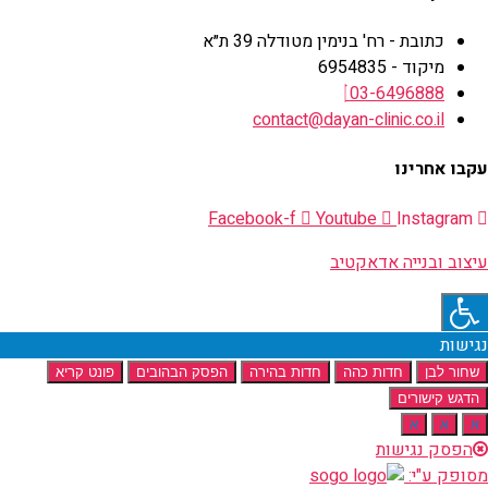
כתובת - רח' בנימין מטודלה 39 ת״א
מיקוד - 6954835
03-6496888
contact@dayan-clinic.co.il
עקבו אחרינו
Facebook-f
Youtube
Instagram
עיצוב ובנייה אדאקטיב
נגישות
שחור לבן
חדות כהה
חדות בהירה
הפסק הבהובים
פונט קריא
הדגש קישורים
א
א
א
הפסק נגישות
מסופק ע"י: