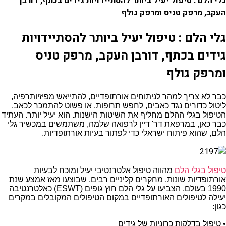
גלי הלם : טיפול יעיל ביותר להסתיידויות גידים בכתף, דורבן
העקב, מרפק טניס ומרפק גולף
גלי הלם : טיפול יעיל ביותר להסתיידויות
גידים בכתף, דורבן העקב, מרפק טניס
ומרפק גולף
כבר לא צריך למהר לניתוחים אורתופדיים, להתייאש מפיזיותרפיה,
ליטול כדורים נגד כאבים, לחפש תרופות, או פשוט להתמכר לכאב.
הטיפול בגלי ההלם מחליף את השיטות הישנות. הוא יעיל יותר. העתיד
כבר כאן, במרפאת דר' דיין לרפואה שלמה, משתמשים במכשיר גלי
הלם, שהוא פיתוח ישראלי כדי לפתור בעיות אורתופדיות.
טיפול בגלי הלם
מהווה טיפול אלטרנטיבי יעיל ומוכח לבעיות
אורתופדיות שונות. מחקרים קליניים רבים, שבוצעו מאז אמצע שנת
1990 בעולם, הצביעו על גלי הלם חוץ גופים (ESWT) כאלטרנטיבה
יעילה לטיפולים האורתופדיים במקום הטיפולים המקובלים במקרים
כגון:
• טיפול בדלקות כרוניות של גידים