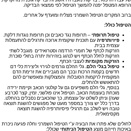
הרופא המטפל יפנה להמשך הטיפול לפי ממצאי הבדיקה.
ברוב המקרים הטיפול השמרני מצליח ומועדף על אחרים.
הטיפול כולל:
טיפול תרופתי
– תרופות נגד כאבים וכן תרופות נוגדות דלקת.
פיזיותרפיה
עם תוכנית שיקומית ארוכה ותרגילים להתעמלות
עצמית בבית.
הזרקות לכתף של חומרי הרדמה וסטרואידים מוגבל לשתי
הזרקות לחלל הכתף ויש לנהוג בזהירות יתרה בחולי סוכרת.
הזרקות מקומיות
לעצבי הכתף.
טיפול בגלי הלם.
גלי ההלם גורמים לגירוי וליצירת כלי דם
חדשים בקמות הרכות ובכך הם מגבירים את זרימת הדם
המקומית לרקמות הסובלות והמצולקות ומאפשרים להם
להתאושש ולהחלים.
בנוסף, גלי הלם משפיעים גם על קולטני הכאב וקיימת ירידה
מוכחת בעוצמת הכאב. הטיפול אינו פולשני, זמין, קצר 0כרבע
שעה) וניתן לשלוט על עוצמתו, כך שהכאבים נסבלים בהחלט.
בדרך כלל יש צורך במספר מועט של מפגשים להשגת תוצאה
טובה ויש לשלב גם תרגילי פיסיותרפיה להשגת תוצאה
מקסימאלית.
לחולים שלא פתרו את הבעיה ע"י הטיפול השמרני וחלה פגיעה ניכרת
באיכות חייהם מוצע
הטיפול הניתוחי
שכולל: