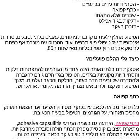
• הסתיידויות גידים בכתפיים
• כתף קפואה
• שברים שלא התאחו
• דלקות בגיד אכילס
• דורבן העקב
הטיפול מחליף לעיתים קרובות ניתוחים, כאבים בלתי נסבלים, סדרות
אינסופיות של טיפולי פיזיותרפיה ועוד. הטכנולוגיה מוכרת אף כפתרון
לריסוק אבנים חוץ גופי בכליות מאז שנות ה80.
כיצד גלי ההלם פועלים?
אספקת דם בלתי נאותה הינה אחד מן הגורמים להתפתחות דלקות
והסתיידויות מקומיות בגידים. הטיפול בגלי הלם גורם להגברה
ולהסדרה של זרימת הדם לאזור, והדלקת והכאב נעלמים. משך
הטיפול הוא קצר ולרוב אינו מצריך הרדמה מקומית או אלחוש.
כתף קפואה
כל תנועה מביאה לכאב עז בכתף מסירוק השיער ועד הוצאת הארנק
מהכיס האחורי. על הגורמים והטיפול בבעיה הכאובה.
כתף קפואה
, הידועה גם בשמה המדעי adhesive capsullitis,
מתארת מצב בו קופסית מפרק הכתף חולה וסובלת מהדבקויות.
מאפייני המחלה באים לידי ביטוי בעיקר בכאב ובירידה בטווחי