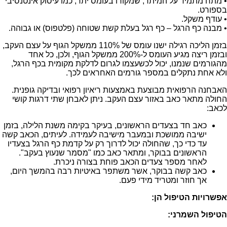
• מתח מתמיד על המיתר, שמקורו בעומס יתר, כמו עיסוק אינטנסיבי
בספורט.
• עודף משקל.
• מבנה כף הרגל – כף רגל בעלת קשת שטוחה (פלטפוס) או גבוהה.
בזמן הליכה רגילה ישנו עומס של 110% ממשקל הגוף על עצם העקב,
ובזמן ריצה מגיע העומס ל-200% ממשקל הגוף, ולכן, כל אחד
מהגורמים שנמנו, יכול לכשעצמו לגרום לדלקת מקומית בכף הרגל,
ולא אחת נתקלים במספר גורמים האחראים לכך.
האבחנה הרפואית מבוצעת באמצעות ריאיון רפואי ובדיקה גופנית.
החולה מתאר כאב באזור עצם העקב. ניתן לאבחן שתי דרגות קושי
לכאב:
כאב חד בצעדים הראשונים, בעיקר בקימה משנת הלילה, בזמן
ישיבה ממושכת ובמעבר מישיבה לעמידה. לעיתים, הכאב קשה
עד כדי כך, שהחולה יכול לדרוך רק על קדמת כף הרגל בצעדיו
הראשונים בבוקר, ומתאר כאב כמו "מסמר שנעוץ בעקב".
לאחר מספר צעדים הכאב פוחת בצורה ניכרת.
כאב קשה בבוקר, אשר משתפר באיטיות רבה בהמשך היום,
אך חוזר ומטריד מידי פעם.
אפשרויות הטיפול הן:
הטיפול השמרני: