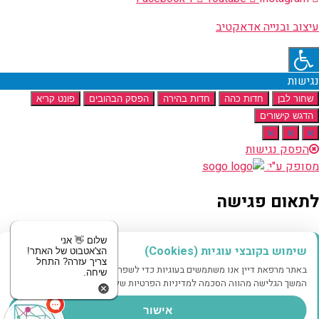
עיצוב ובנייה אדאקטיב
נגישות
שחור לבן
חדות כהה
חדות בהירה
הפסק הבהובים
פונט קריא
הדגש קישורים
א
א
א
הפסק נגישות
מסופק ע"י:
לתאום פגישה
מוזמנים לשלוח לנו הודעה
שלום 👋 אני
שימוש בקובצי עוגיות (Cookies)
הצ'אטבוט של האתר!
צריך עזרה? התחל
באתר מרפאת דיין אנו משתמשים בעוגיות כדי לשפר את חווית הגלישה שלך.
שיחה.
שם
המשך הגלישה מהווה הסכמה למדיניות הפרטיות שלנו.
טלפון
אישור