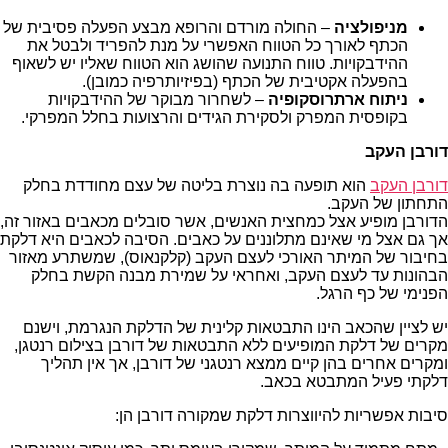
מניפולציה
– החולה מורדם והרופא מבצע הפעלה פסיבית של
הכתף לאורך כל הטווח האפשרי על מנת להפריד ולבטל את
ההידבקויות. טווח התנועה שהושג הוא הטווח שאליו יש לשאוף
בהפעלה אקטיבית של הכתף (בפיזיותרפיה כמובן).
ניתוח ארתרוסקופיה
– לשחרור מבוקר של ההידבקויות
בקופסית המפרק ולסקירת הגידים והרצועות בחלל המפרקי.
דורבן העקב
דורבן העקב
הוא תופעה בה נוצרת בליטה של עצם מחודדת בחלק
התחתון של העקב.
הדורבן מופיע אצל כמחצית האנשים, אשר סובלים מכאבים באזור זה,
אך גם אצל מי שאינם מתלוננים על כאבים. הסיבה לכאבים היא דלקת
בחיבור של המיתר האורכי לעצם העקב (קלקנאוס), שמשתרע מאזור
הבהונות עד לעצם העקב, ואחראי על שמירת מבנה הקשת בחלק
הפנימי של כף הרגל.
יש לציין שהכאב הינו התבטאות קלינית של הדלקת הנגרמת, וישנם
מקרים של דלקת המופיעים ללא התבטאות של דורבן בצילום רנטגן,
ומקרים אחרים בהן קיים ממצא רנטגני של דורבן, אך אין תהליך
דלקתי פעיל המתבטא בכאב.
סיבות אפשריות להיווצרות דלקת שמקורה דורבן הן: