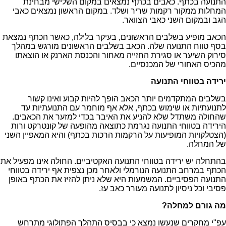
התנועה בכתף. כאבים בכתף נמצאים במקום השלישי מבחינת
המחלות ממקור רקמות שריר ושלד. במקום הראשון נמצאים כאבי
הגב ובמקום השני כאבי הצוואר.
הכאב מופיע בשלבים הראשונים, בעיקר בלילה, כאשר הכתף נמצאת
בסף טווח התנועה שלה. הכאב בשלבים הראשונים מורגש במהלך
סירוק השיער או סגירת החזייה מאחור והכנסת הארנק או הוצאתו
מהכיס האחורי של המכנסיים.
ירידה בטווחי התנועה
בשלבים המתקדמים יותר הכאב הופך להיות קבוע ואינו קשור
לתנועתיות או שימוש בכתף, אלא אף מוחמר עם התנועתיות עד
שהחולה משתדל שלא להניע את האיבר בכדי למזער את הכאבים.
הירידה בטווחי התנועה נגרמת כתוצאה מהופעה של קונטרקט ורות
(הצטלקויות המופיעות על הרקמות הרכות בכתף) והיא המאפיין השני
של המחלה.
בהתחלה יש ירידה בטווחי התנועה האקטיביים. החולה אינו מפעיל את
הכתף במרחב התנועה הנורמלי ולאחר מכן נצפית אף ירידה בטווחי
התנועה הפסיביים. המשמעות היא שלא ניתן להזיז את הכתף באופן
פסיבי וכל ניסיון לתנועה מעורר כאב עז.
מה גורם למחלה?
עפ"י מחקרים שנעשו נמצא כי בבסיס התהלך הפתולוגי מתרחש