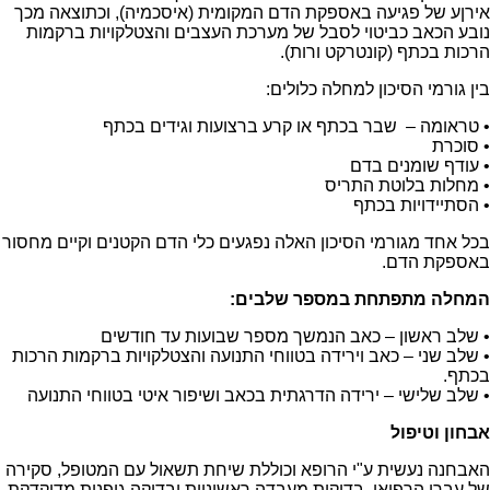
אירןע של פגיעה באספקת הדם המקומית (איסכמיה), וכתוצאה מכך
נובע הכאב כביטוי לסבל של מערכת העצבים והצטלקויות ברקמות
הרכות בכתף (קונטרקט ורות).
בין גורמי הסיכון למחלה כלולים:
• טראומה – שבר בכתף או קרע ברצועות וגידים בכתף
• סוכרת
• עודף שומנים בדם
• מחלות בלוטת התריס
• הסתיידויות בכתף
בכל אחד מגורמי הסיכון האלה נפגעים כלי הדם הקטנים וקיים מחסור
באספקת הדם.
המחלה מתפתחת במספר שלבים:
• שלב ראשון – כאב הנמשך מספר שבועות עד חודשים
• שלב שני – כאב וירידה בטווחי התנועה והצטלקויות ברקמות הרכות
בכתף.
• שלב שלישי – ירידה הדרגתית בכאב ושיפור איטי בטווחי התנועה
אבחון וטיפול
האבחנה נעשית ע"י הרופא וכוללת שיחת תשאול עם המטופל, סקירה
של עברו הרפואי, בדיקות מעבדה ראשוניות ובדיקה גופנית מדוקדקת.