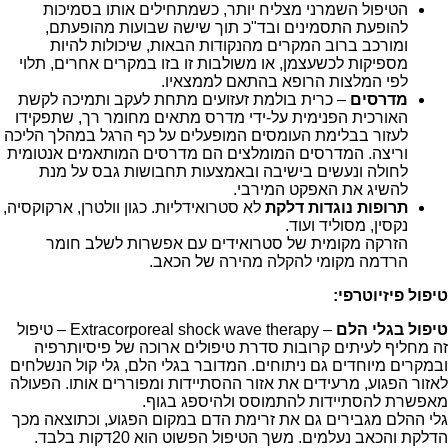
הטיפול השמרני מצליח יותר, כשמתחילים אותו בסמיכות
להופעת התסמינים ובד"כ תוך שישה שבועות מהופעתם,
ומורכב ברוב המקרים מהנקודות הבאות, שיכולות להיות
מספיקות לכשעצמן, או משולבות זו בזו במקרים אחרים, תלוי
לפי המלצות הרופא בהתאם לממצאיו.
מדרסים
– כרית בולמת זעזועים מתחת לעקב ותמיכה לקשת
האורכית הפנימית על-ידי מדרס מתאים מחומר רך, שתפקידו
לעזור בבלימת העומסים המופעלים על כף הרגל במהלך הליכה
וריצה. המדרסים המומלצים הם מדרסים המותאמים אנטומית
לחולה ונעשים בישיבה ובאמצעות תחבושות גבס על מנת
להשיג את האפקט המירבי.
תרופות נוגדות דלקת
לא סטרואידליות. כגון וולטרן, ארקוקסיה,
נקסין, מסוליד ועוד.
הזרקה מקומית של סטרואידים עם אפשרות לשלב חומר
הרדמה מקומי להקלה מהירה של הכאב.
טיפול פיזיוטרפי:
טיפול בגלי הלם
– Extracorporeal shock wave therapy – טיפול
זה מחליף לעיתים קרובות סדרת טיפולים ארוכה של פיסיותרפיה
ובמקרים מיוחדים גם ניתוחים. המדובר בגלי הלם, גלי קול הנשלחים
לאזור הפגוע, מרעידים את אזור ההסתיידות ומפוררים אותו. הפעולה
מאפשרת להסתיידות להתמוסס ולהיספג בגוף.
גלי ההלם מגבירים גם את זרימת הדם במקום הפגוע, וכתוצאה מכך
הדלקת והכאב נעלמים. משך הטיפול הפשוט הוא 20דקות בלבד.