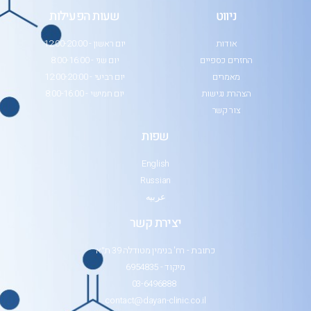
ניווט
שעות הפעילות
אודות
יום ראשון - 12:00-20:00
החזרים כספיים
יום שני - 8:00-16:00
מאמרים
יום רביעי - 12:00-20:00
הצהרת נגישות
יום חמישי - 8:00-16:00
צור קשר
שפות
English
Russian
عربيه
יצירת קשר
כתובת - רח' בנימין מטודלה 39 ת״א
מיקוד - 6954835
03-6496888
contact@dayan-clinic.co.il