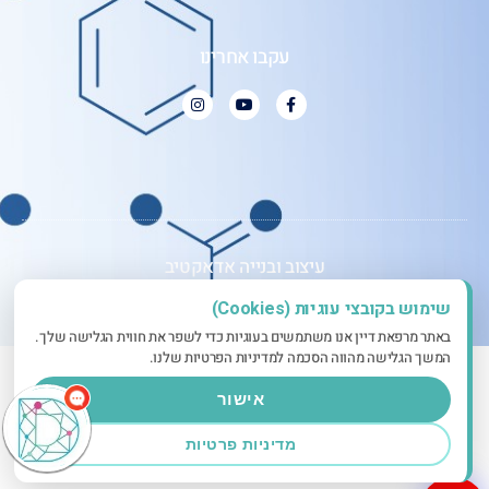
עקבו אחרינו
עיצוב ובנייה אדאקטיב
שימוש בקובצי עוגיות (Cookies)
שלום
אני הצ'אטבוט
של האתר! צריך עזרה?
באתר מרפאת דיין אנו משתמשים בעוגיות כדי לשפר את חווית הגלישה שלך.
התחל שיחה.
המשך הגלישה מהווה הסכמה למדיניות הפרטיות שלנו.
אישור
מדיניות פרטיות