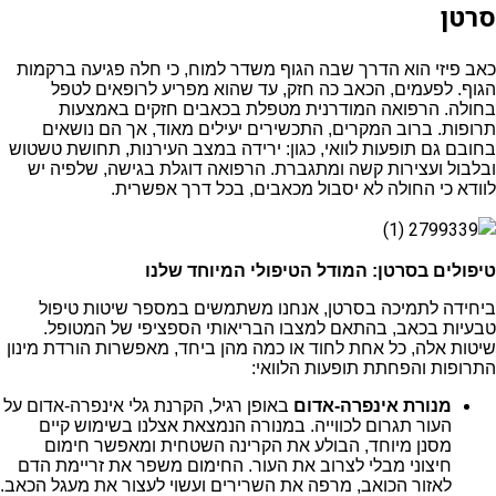
סרטן
כאב פיזי הוא הדרך שבה הגוף משדר למוח, כי חלה פגיעה ברקמות
הגוף. לפעמים, הכאב כה חזק, עד שהוא מפריע לרופאים לטפל
בחולה. הרפואה המודרנית מטפלת בכאבים חזקים באמצעות
תרופות. ברוב המקרים, התכשירים יעילים מאוד, אך הם נושאים
בחובם גם תופעות לוואי, כגון: ירידה במצב העירנות, תחושת טשטוש
ובלבול ועצירות קשה ומתגברת. הרפואה דוגלת בגישה, שלפיה יש
לוודא כי החולה לא יסבול מכאבים, בכל דרך אפשרית.
טיפולים בסרטן: המודל הטיפולי המיוחד שלנו
ביחידה לתמיכה בסרטן, אנחנו משתמשים במספר שיטות טיפול
טבעיות בכאב, בהתאם למצבו הבריאותי הספציפי של המטופל.
שיטות אלה, כל אחת לחוד או כמה מהן ביחד, מאפשרות הורדת מינון
התרופות והפחתת תופעות הלוואי:
מנורת אינפרה-אדום
באופן רגיל, הקרנת גלי אינפרה-אדום על
העור תגרום לכווייה. במנורה הנמצאת אצלנו בשימוש קיים
מסנן מיוחד, הבולע את הקרינה השטחית ומאפשר חימום
חיצוני מבלי לצרוב את העור. החימום משפר את זריימת הדם
לאזור הכואב, מרפה את השרירים ועשוי לעצור את מעגל הכאב.