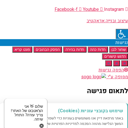
Facebook-f
Youtube
Instagram
עיצוב ובנייה אדאקטיב
נגישות
שחור לבן
חדות כהה
חדות בהירה
הפסק הבהובים
פונט קריא
הדגש קישורים
א
א
א
הפסק נגישות
מסופק ע"י:
לתאום פגישה
מוזמנים לשלוח לנו הודעה
שלום 👋 אני
שימוש בקובצי עוגיות (Cookies)
הצ'אטבוט של האתר!
צריך עזרה? התחל
באתר מרפאת דיין אנו משתמשים בעוגיות כדי לשפר את חווית הגלישה שלך.
שיחה.
שם
המשך הגלישה מהווה הסכמה למדיניות הפרטיות שלנו.
טלפון