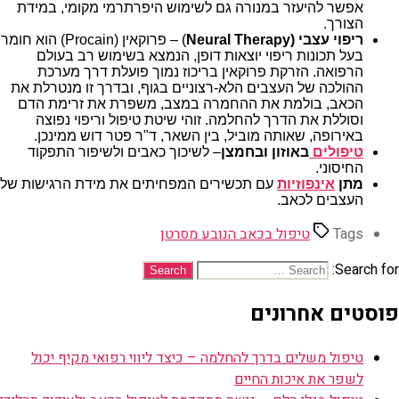
אפשר להיעזר במנורה גם לשימוש היפרתרמי מקומי, במידת
הצורך.
ריפוי עצבי (Neural Therapy
) – פרוקאין (Procain) הוא חומר
בעל תכונות ריפוי יוצאות דופן, הנמצא בשימוש רב בעולם
הרפואה. הזרקת פרוקאין בריכוז נמוך פועלת דרך מערכת
ההולכה של העצבים הלא-רצוניים בגוף, ובדרך זו מנטרלת את
הכאב, בולמת את ההחמרה במצב, משפרת את זרימת הדם
וסוללת את הדרך להחלמה. זוהי שיטת טיפול וריפוי נפוצה
באירופה, שאותה מוביל, בין השאר, ד"ר פטר דוש ממינכן.
טיפולים
באוזון ובחמצן
– לשיכוך כאבים ולשיפור התפקוד
החיסוני.
מתן
אינפוזיות
עם תכשירים המפחיתים את מידת הרגישות של
העצבים לכאב.
Tags
טיפול בכאב הנובע מסרטן
Search for:
פוסטים אחרונים
טיפול משלים בדרך להחלמה – כיצד ליווי רפואי מקיף יכול
לשפר את איכות החיים