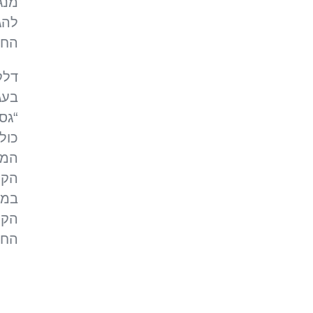
מנג
להג
החו
דלק
בעג
“גס
כול
המת
הקי
במנ
הקי
החו