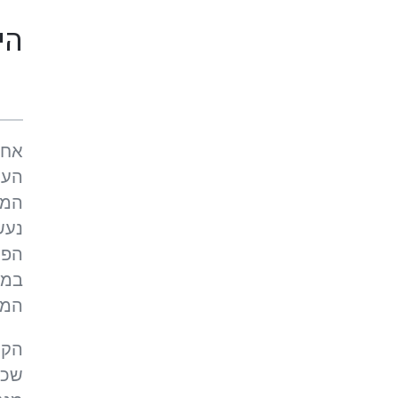
הי
אחד
העי
המז
נעש
הפר
במט
המז
הקי
שכב