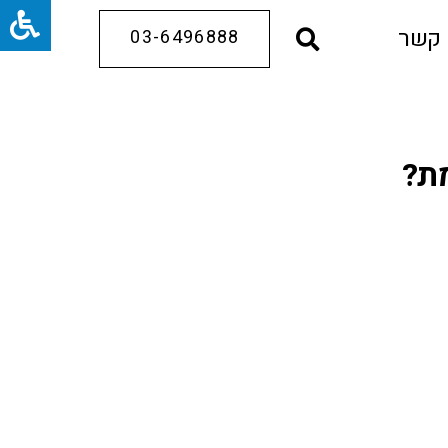
 קשר
03-6496888
מת?