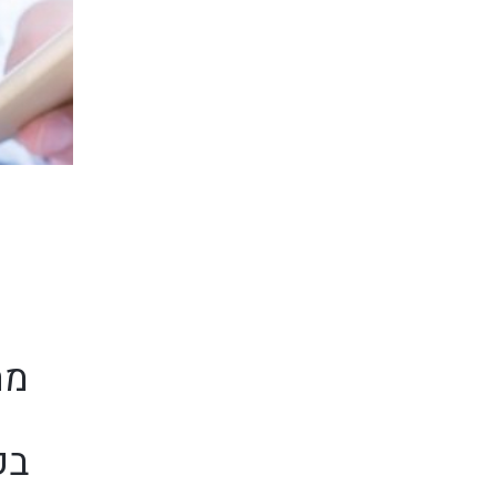
מה
בק