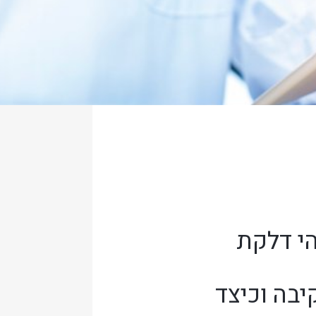
י דלקת
יבה וכיצד