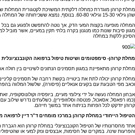
מחלת קרוהן מוגדרת כמחלה דלקתית המשויכת לקטגורית המחלות של מע
שהן גילאי 15-30 וגילאי 60-80. בנוסף, נמצא ששכיחותה של המחלה גבוהה יותר במקומות יישוב מתועשים בהשוואה לאזורים כפריים.
המחלה מופיעה בקצות המעי הדק, אך נוטה להתפשט ולפגוע גם בכל המ
מגוון סיבות שונות כמו מנגנון בקרה בלתי תקין במעיים, אשר מוביל למ
הסיכון ללקות במחלה
מחלת קרוהן- סימפטומים ושיטות טיפול ברפואה הקונבנציונלית
מחלת קרוהן מתאפיינת במגוון תסמינים הנתונים לשינויים בין חולה
מחלת קרוהן יכולה לתת את ביטוייה בקשת רחבה של תסמינים קליניים 
וכאב מפי הטבעת עם בקעים אנאליים (פיסורה), שלשול המלווה בהפרשה
אבחון המחלה נעשה על ידי צילומי מעיים, ביופסיה וקולונוסקופיה, ז
(כמו רפאסל, אסאכול, פנטסה וסלוזופירין), כשלעתים נדרש שילוב עם 
קרוהן יזדקקו לכל הפחות בניתוח אחד במשך חייהם.
הטיפול הייחודי במחלת קרוהן במרכז מומחים ד"ר דיין לרפואה 
אחד מחסרונותיו של הטיפול הקונבנציונלי במחלת קרוהן הוא הגברת הסי
והפרעות שינה. במקרים של חסימות, אבצסים ונזק למעי או שהטיפולי