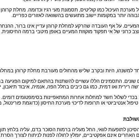
רכת העיכול כמו קוליטיס, תסמונת מעי רגיז וכדומה. מחלת קרוהן ש
עיים. על אף העובדה שהרקע למחלת קרוהן עדיין אינו ברור, ההנחה
צב כרוני של אי תפקוד מוקוזת המעיים באופן מיטבי ברמה החיסונית. כ
 אחד למשנהו, היות ובקרב שליש מהחולים מעורבת מחלת קרוהן במחלו
שונים. התסמינים הללו עשויים להשתנות בהתאם למיקום הפגיעה במעי
 רירית ואו דמית, כמו גם כיבים בחלל הפה, אנמיה, איבוד תיאבון, 
את בכדי לשלול חשד למחלות אחרות המתאפיינות בסימפטומים דומים. הט
טיפול אנטיביוטי או תרופות לדיכוי מערכת החיסון (כדוגמת פורינטול
משולבת
כון לתופעות לוואי, החל מעליה ברמות הסוכר בדם, עליה בלחץ תוך- ע
ם האחרים אינם אפקטיביים, יומלץ לחולה לפנות לניתוח לצורך הסרת