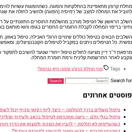
מחלת קרוהן מתאפיינת בהתלקחות והפוגה, כשההפוגות עשויות להימשך י
להוביל את המחלה למצב של רמיסיה (הפוגה) ולהשיב לחולה את שגרת 
השלב הראשון של הטיפול מורכב מהשלמת החוסרים התזונתיים על רקע
וחיוני בריפוי המחלה לקבלת החומרים החסרים בגופו והוא מותאם באופ
השלבים הבאים בטיפול כוללים שינויים הרגלי האכילה, טיפול באוזון, 
נפשית. כל הטיפולים ניתנים במקביל לטיפולים הקונבנציונלים, ומא
מרפאת ד"ר דיין מציעה לחולים טיפול ייחודי שנועד להשיבם לתפקוד 
ונקבע לאחר התרשמות קלינית ורמת חומרת המחלה.
Tags
מהי מחלת קרוהן וממה היא נגרמת?
Search for:
פוסטים אחרונים
טיפול משלים בדרך להחלמה – כיצד ליווי רפואי מקיף יכול לשפר
טיפול בגלי הלם – גישה מתקדמת לטיפול בכאב ולעידוד תהליכי 
כשהעייפות לא חולפת – להבין את המקור ולמצוא את הדרך חזרה
כשהבטן מדברת – מדוע חשוב להקשיב למערכת העיכול?