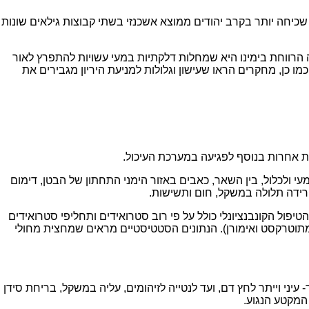
כיחה יותר בקרב יהודים ממוצא אשכנזי בשתי קבוצות גילאים שונות
 הרווחת בימינו היא שמחלות דלקתיות במעי עשויות להתפרץ לאור
מו כן, מחקרים הראו שעישון וגלולות למניעת היריון מגבירים את
ת אחרות בנוסף לפגיעה במערכת העיכול.
 ולכלול, בין השאר, כאבים באזור הימני התחתון של הבטן, דימום
ירידה תלולה במשקל, חום ותשישות.
יפול הקונבנציונלי כולל על פי רוב סטרואידים ותחליפי סטרואידים
, מתוטרקסט ואימורן). הנתונים הסטטיסטיים מראים שמחצית מחולי
יני וייתר לחץ דם, ועד לנטייה לזיהומים, עליה במשקל, בריחת סידן
 המקטע הנגוע.