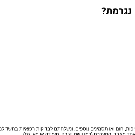
 נגרמת?
ייפות, חום ואו תסמינים נוספים, ונשלחתם לבדיקות רפואיות בחשד 
חד מאברי המערכת (כמו וושט, קיבה, מעי דק או מעי גס).