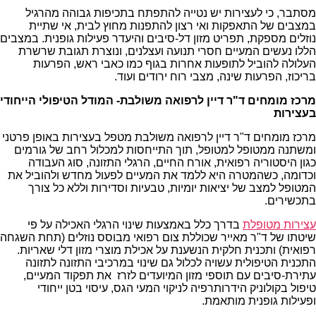
מסתבר, כי לעצירות יש נטייה להתפתח בתכיפות גבוהה מהרגיל
במצבים של התאפקות ואי רצון להתפנות מחוץ לבית, אי שתיית
נוזלים מספקת, תפריט מזון דל-סיבים והיעדר פעילות גופנית. במצבים
הללו נעשים המעיים חסרי תנועה ועצלנים, ונוצרת תגובת שרשרת
העלולה להוביל לתופעות אחרות בגוף כמו כאבי ראש, הפרעות
בריכוז, הפרעות שינה, מצבי רוח ירודים ועוד.
מרכז מומחים ד"ר דיין לרפואה משולבת- המודל הטיפולי הייחודי
בעצירות
מרכז מומחים ד"ר דיין לרפואה משולבת מטפל בעצירות באופן פרטני
ומשתנה ממטופל למטופל, תוך התייחסות למכלול רחב של גורמים
כגון היסטוריה רפואית, אורח החיים, הרגלי התזונה, סוג העבודה
וכדומה, כשהמטרה היא ללמד את המעיים לפעול מחדש ולהוביל את
המטופל למצב של יציאות יומיות, טבעיות וסדירות וללא כל צורך
בתכשירים.
עצירות מטופלת
בדרך כלל באמצעות שינוי הרגלי האכילה על פי
שיטתו של ד"ר מאייר שכוללת צום רפואי מבוסס נוזלים (תחת השגחה
רפואית) ותכנית חלקית הנשענת על אכילת מוצרי מזון דלי שאריות.
התכנית הטיפולית עשויה לכלול גם שינוי במרכיבי התזונה לתזונה
עתירת-סיבים עם תוספי מזון המיועדים לזרז את תפקוד המעיים,
טיפול בקולוניק הידרותרפיה לניקוי המעי הגס, עיסוי בטן ייחודי
ופעילות גופנית מותאמת.