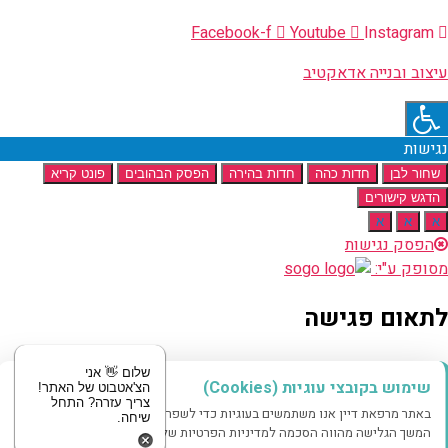
Facebook-f
Youtube
Instagram
עיצוב ובנייה אדאקטיב
נגישות
שחור לבן
חדות כהה
חדות בהירה
הפסק הבהובים
פונט קריא
הדגש קישורים
א
א
א
הפסק נגישות
מסופק ע"י:
לתאום פגישה
מוזמנים לשלוח לנו הודעה
שלום 👋 אני
שימוש בקובצי עוגיות (Cookies)
הצ'אטבוט של האתר!
צריך עזרה? התחל
באתר מרפאת דיין אנו משתמשים בעוגיות כדי לשפר את חווית הגלישה שלך.
שיחה.
שם
המשך הגלישה מהווה הסכמה למדיניות הפרטיות שלנו.
טלפון