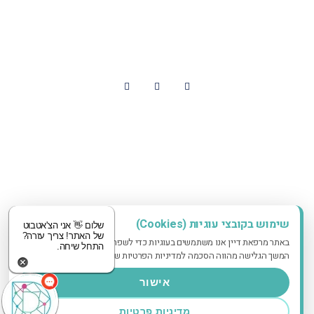
contact@dayan-clinic.co.il
עקבו אחרינו
עיצוב ובנייה אדאקטיב
שימוש בקובצי עוגיות (Cookies)
שלום 👋 אני הצ'אטבוט
של האתר! צריך עזרה?
באתר מרפאת דיין אנו משתמשים בעוגיות כדי לשפר את חווית הגלישה שלך.
התחל שיחה.
המשך הגלישה מהווה הסכמה למדיניות הפרטיות שלנו.
אישור
מדיניות פרטיות