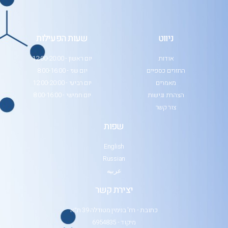
ניווט
שעות הפעילות
אודות
יום ראשון - 12:00-20:00
החזרים כספיים
יום שני - 8:00-16:00
מאמרים
יום רביעי - 12:00-20:00
הצהרת נגישות
יום חמישי - 8:00-16:00
צור קשר
שפות
English
Russian
عربيه
יצירת קשר
כתובת - רח' בנימין מטודלה 39 ת״א
מיקוד - 6954835