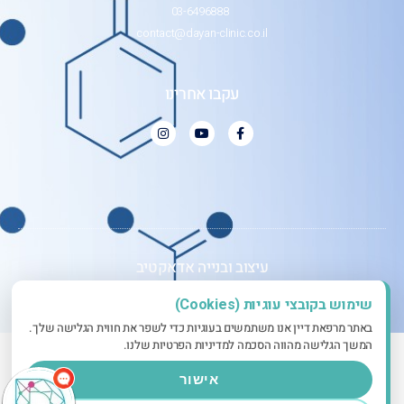
03-6496888
contact@dayan-clinic.co.il
עקבו אחרינו
עיצוב ובנייה אדאקטיב
שימוש בקובצי עוגיות (Cookies)
שלום
אני הצ'אטבוט
של האתר! צריך עזרה?
באתר מרפאת דיין אנו משתמשים בעוגיות כדי לשפר את חווית הגלישה שלך.
התחל שיחה.
המשך הגלישה מהווה הסכמה למדיניות הפרטיות שלנו.
אישור