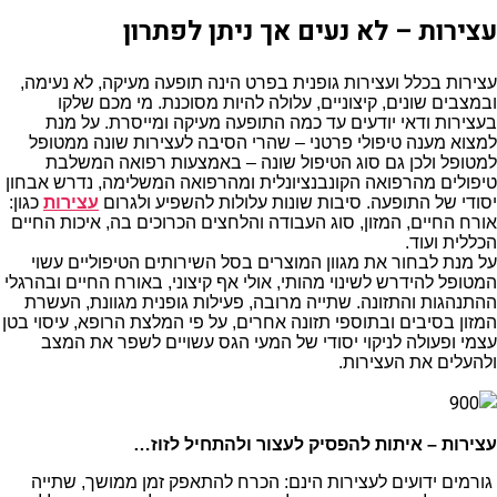
עצירות – לא נעים אך ניתן לפתרון
עצירות בכלל ועצירות גופנית בפרט הינה תופעה מעיקה, לא נעימה,
ובמצבים שונים, קיצוניים, עלולה להיות מסוכנת. מי מכם שלקו
בעצירות ודאי יודעים עד כמה התופעה מעיקה ומייסרת. על מנת
למצוא מענה טיפולי פרטני – שהרי הסיבה לעצירות שונה ממטופל
למטופל ולכן גם סוג הטיפול שונה – באמצעות רפואה המשלבת
טיפולים מהרפואה הקונבנציונלית ומהרפואה המשלימה, נדרש אבחון
יסודי של התופעה. סיבות שונות עלולות להשפיע ולגרום
עצירות
כגון:
אורח החיים, המזון, סוג העבודה והלחצים הכרוכים בה, איכות החיים
הכללית ועוד.
על מנת לבחור את מגוון המוצרים בסל השירותים הטיפוליים עשוי
המטופל להידרש לשינוי מהותי, אולי אף קיצוני, באורח החיים ובהרגלי
ההתנהגות והתזונה. שתייה מרובה, פעילות גופנית מגוונת, העשרת
המזון בסיבים ובתוספי תזונה אחרים, על פי המלצת הרופא, עיסוי בטן
עצמי ופעולה לניקוי יסודי של המעי הגס עשויים לשפר את המצב
ולהעלים את העצירות.
עצירות – איתות להפסיק לעצור ולהתחיל לזוז…
גורמים ידועים לעצירות הינם: הכרח להתאפק זמן ממושך, שתייה