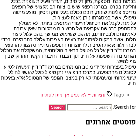
בכמות בלתי מספקת, מזון דל סיבים, העדר פעילות גופנית בכלל
והליכה בפרט. במרכז רפואי שיש בו צוות רב מקצועי של רופאים
מדיסציפלינות שונות, רובם ככולם בעלי ותק וניסיון, מוצע מתווה
טיפולי, אשר במסגרתו ניתן מענה לעצירות.
על מנת לקבל את הטיפול הייעודי המתאים ביותר, לא מומלץ
להסתפק ברכישה אקראית של תכשירים ממקורות שאין ערובה
לאמינותם ולבטיחותם, מה גם ששימוש ממושך בהם עלול ליצור
תלות, אשר במקום לפתור את בעיית העצירות עלולה להחמירה. בכדי
לברר ולוודא את הסיבות להיווצרות התופעה מתייחס הצוות הרפואי
במרכז ד"ר דיין אל כל מטופל בראייה הוליסטית, המשקללת את מכלול
הגורמים וההשפעות על חייו, תוך הבנת החיבור והקשר ההדוק שבין
גוף לנפש.
טיפול בעצירות על ידי מיטב המומחים במרכז ד"ר דיין העשויה לסייע
לסובלים מהתופעה. במרכז הרפואי יינתן טיפול כולל שעשוי לחולל
שינוי מהותי ומשמעותי לא רק במצבו הגופני של המטופל אלא באיכות
חייו.
Tags
עצירות – לא נעים אך ניתן לפתרון
Search for:
פוסטים אחרונים