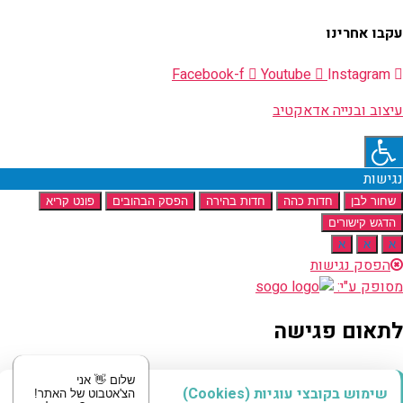
עקבו אחרינו
Facebook-f
Youtube
Instagram
עיצוב ובנייה אדאקטיב
נגישות
שחור לבן
חדות כהה
חדות בהירה
הפסק הבהובים
פונט קריא
הדגש קישורים
א
א
א
הפסק נגישות
מסופק ע"י:
לתאום פגישה
מוזמנים לשלוח לנו הודעה
שלום 👋 אני
שימוש בקובצי עוגיות (Cookies)
הצ'אטבוט של האתר!