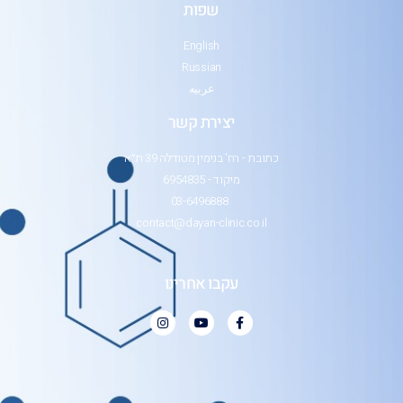
שפות
English
Russian
عربيه
יצירת קשר
כתובת - רח' בנימין מטודלה 39 ת״א
מיקוד - 6954835
03-6496888
contact@dayan-clinic.co.il
עקבו אחרינו