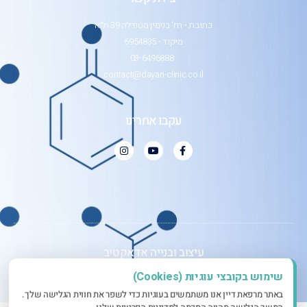
כתובת - רח' בנימין מטודלה 39 ת״א
מיקוד - 6954835
03-6496888
contact@dayan-clinic.co.il
עקבו אחרינו
עיצוב ובנייה אדאקטיב
שימוש בקובצי עוגיות (Cookies)
באתר מרפאת דיין אנו משתמשים בעוגיות כדי לשפר את חווית הגלישה שלך.