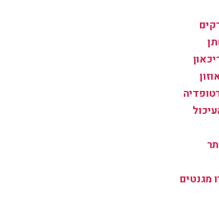
קים
תן
יכאון
וזון
רטופדיה
עיכול
תר
 מגנטים