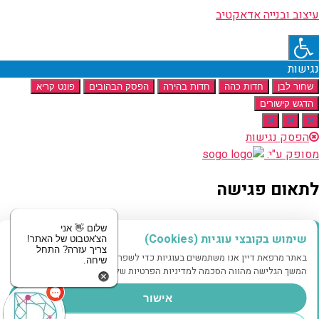
עיצוב ובנייה אדאקטיב
נגישות
שחור לבן
חדות כהה
חדות בהירה
הפסק הבהובים
פונט קריא
הדגש קישורים
א
א
א
הפסק נגישות
מסופק ע"י:
לתאום פגישה
מוזמנים לשלוח לנו הודעה
שלום 👋 אני
שימוש בקובצי עוגיות (Cookies)
הצ'אטבוט של האתר!
צריך עזרה? התחל
באתר מרפאת דיין אנו משתמשים בעוגיות כדי לשפר את חווית הגלישה שלך.
שיחה.
שם
המשך הגלישה מהווה הסכמה למדיניות הפרטיות שלנו.
טלפון
אישור