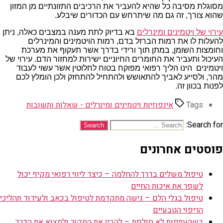
מסוגלת מסיבה כל שהיא להעביר את הרכיבים התזונתיים מן המזון
שהוא צורך, זה גם מה שיתרחש עם הכדורים שיבלע.
עירוי של ויטמינים ומינרלים
בא בדיוק לתת מענה במצבים כאלה, ניתן
להעלות לו את רמות הברזל בדם, רמות הויטמינים והמינרלים
וחומצות השומן, במתן תוך ורידי בדרך אשר תעקוף את מערכת
העיכול ותעביר את החומרים החיוניים ישירות למחזור הדם. עירוי של
ויטמינים הינו הליך רפואי מפוקח בטוח לחלוטין אשר עשוי לעבוד
מהר, ולסייע לאביך להתאושש ולהתחיל להתחזק ולכן הומלץ לכם
לפנות בכוון זה.
Tags
אינפוזיות ויטמינים ומינרלים - שאלות ותשובות
Search for:
פוסטים אחרונים
טיפול משלים בדרך להחלמה – כיצד ליווי רפואי מקיף יכול
לשפר את איכות החיים
טיפול בגלי הלם – גישה מתקדמת לטיפול בכאב ולעידוד תהליכי
הריפוי הטבעיים
כשהעייפות לא חולפת – להבין את המקור ולמצוא את הדרך