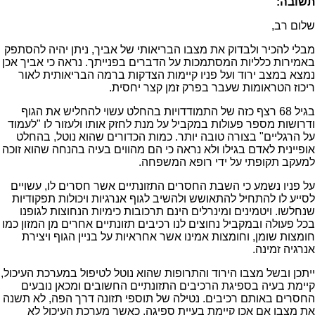
תשובה:
שלום רב,
מבלי להכיר ולבדוק את מצבו הבריאותי של אביך, ניתן יהיה להסתפק
באמירות כלליות המסתמכות על הדברים בפנייתך. נראה כי אביך אכן
נמצא במצב ירוד ועל פניו קיימות הצדקות ברמה הבריאותית לאור
ריכוז הטראומות שעבר בפרק זמן קצר יחסית.
בגיל 68 רצף כזה של התמודדויות בהחלט עשוי להחליש את הגוף
ודרושות מספר פעולות במקביל על מנת לחזק אותו ולעזור לו "לעמוד
על הרגליים" בצורה טובה יותר. כמות הכדורים שהוא נוטל, בהחלט
אופיינית לאדם בגילו ולא נראה כי הם מהווים בעיה בהנחה שהוא זוכה
למעקב תקופתי על ידי רופא המשפחה.
על פניו נשמע כי השבת החסרים התזונתיים אשר חסרים לו, עשויים
לסייע לו להתחיל להתאושש ולהשיב לגוף אנרגיות ויכולות תפקודיות
שנחלשו. ויטמינים ומינרלים הינם תרכובות כימיות הנחוצות לגופנו
בכל פעולה ובמקביל נחוצים לנו רכיבים תזונתיים אחרים מן המזון כמו
חומצות שומן, וחומצות אמינו אשר אחראיות על בניין הגוף ויצירת
אנרגיה זמינה.
ייתכן ובשל מצבו הירוד והתרופות שהוא נוטל לטיפול במערכת העיכול,
קיימת בעיה בספיגת הרכיבים התזונתיים החשובים ומכאן נובעים
החסרים באותם רכיבים. נטילה של תוספי תזונה דרך הפה, לא תשנה
את מצבו אם אכן קיימת בעיית ספיגה, כאשר מערכת העיכול לא