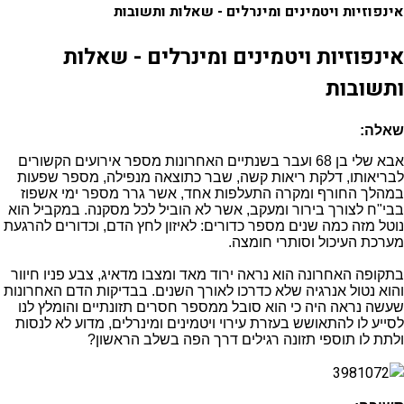
אינפוזיות ויטמינים ומינרלים - שאלות ותשובות
אינפוזיות ויטמינים ומינרלים - שאלות
ותשובות
שאלה:
אבא שלי בן 68 ועבר בשנתיים האחרונות מספר אירועים הקשורים
לבריאותו, דלקת ריאות קשה, שבר כתוצאה מנפילה, מספר שפעות
במהלך החורף ומקרה התעלפות אחד, אשר גרר מספר ימי אשפוז
בבי"ח לצורך בירור ומעקב, אשר לא הוביל לכל מסקנה. במקביל הוא
נוטל מזה כמה שנים מספר כדורים: לאיזון לחץ הדם, וכדורים להרגעת
מערכת העיכול וסותרי חומצה.
בתקופה האחרונה הוא נראה ירוד מאד ומצבו מדאיג, צבע פניו חיוור
והוא נטול אנרגיה שלא כדרכו לאורך השנים. בבדיקות הדם האחרונות
שעשה נראה היה כי הוא סובל ממספר חסרים תזונתיים והומלץ לנו
לסייע לו להתאושש בעזרת עירוי ויטמינים ומינרלים, מדוע לא לנסות
ולתת לו תוספי תזונה רגילים דרך הפה בשלב הראשון?