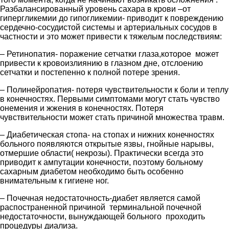
Разбалансированный уровень сахара в крови –от
гипергликемии до гипогликемии- приводит к повреждению
сердечно-сосудистой системы и артериальных сосудов в
частности и это может привести к тяжелым последствиям:
– Ретинопатия- поражение сетчатки глаза,которое может
привести к кровоизлиянию в глазном дне, отслоению
сетчатки и постепенно к полной потере зрения.
– Полинейропатия- потеря чувствительности к боли и теплу
в конечностях. Первыми симптомами могут стать чувство
онемения и жжения в конечностях. Потеря
чувствительности может стать причиной множества травм.
– Диабетическая стопа- на стопах и нижних конечностях
больного появляются открытые язвы, гнойные нарывы,
отмершие области( некрозы). Практически всегда это
приводит к ампутации конечности, поэтому больному
сахарным диабетом необходимо быть особенно
внимательным к гигиене ног.
– Почечная недостаточность-диабет является самой
распостраненной причиной терминальной почечной
недостаточности, вынуждающей больного проходить
процедуры диализа.