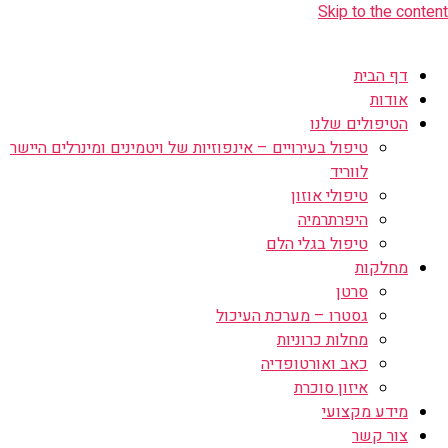
Skip to the content
דף הבית
אודות
הטיפולים שלנו
טיפול בעירויים – אינפוזיות של ויטמינים ומינרלים היישר
לווריד
טיפולי אוזון
היפרתרמיה
טיפול בגלי הלם
מחלקות
סרטן
גסטרו – מערכת העיכול
מחלות כרוניות
כאב ואורטופדיה
איזון סוכרת
מידע מקצועי
צור קשר