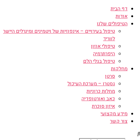
דף הבית
אודות
הטיפולים שלנו
טיפול בעירויים – אינפוזיות של ויטמינים ומינרלים היישר
לווריד
טיפולי אוזון
היפרתרמיה
טיפול בגלי הלם
מחלקות
סרטן
גסטרו – מערכת העיכול
מחלות כרוניות
כאב ואורטופדיה
איזון סוכרת
מידע מקצועי
צור קשר