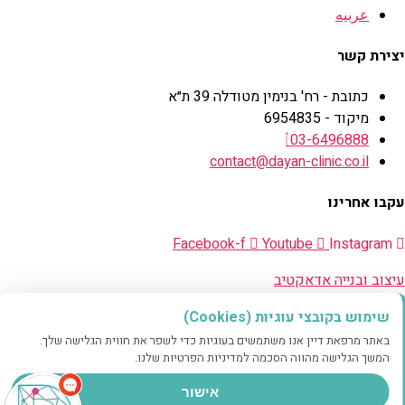
عربيه
יצירת קשר
כתובת - רח' בנימין מטודלה 39 ת״א
מיקוד - 6954835
03-6496888
contact@dayan-clinic.co.il
עקבו אחרינו
Facebook-f
Youtube
Instagram
עיצוב ובנייה אדאקטיב
שימוש בקובצי עוגיות (Cookies)
באתר מרפאת דיין אנו משתמשים בעוגיות כדי לשפר את חווית הגלישה שלך.
נגישות
המשך הגלישה מהווה הסכמה למדיניות הפרטיות שלנו.
שחור לבן
חדות כהה
חדות בהירה
הפסק הבהובים
פונט קריא
אישור
הדגש קישורים