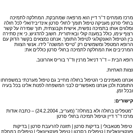
מרכז מומחים ד"ר דיין הוא מרפאה שמחבקת. המחלקה לתמיכה
בחולי סרטן מעניקה טיפול תומך לחולי סרטן אינדיבידואלי לכל חולה
ומלווים אותו בתמיכה נפשית, אישית וקבוצתית, תוך שמירה על קשר
רצוף עימו, כולל במענה קולי ובאיתורית. חשוב להדגיש, כי אין סתירה
בין הטיפול האונקולוגי לטיפול התומך. אנחנו נמצאים בקשר הדוק עם
הרופא המטפל ומשמשים רק "טייסי המשנה" לידו. אנשי הצוות
המרכיבים את המחלקה לתמיכה בחולי סרטן כוללים את:
רופא הבית – ד"ר דניאל מרנין וד"ר בוריס אהרונוב.
וצוות האחיות.
אנחנו מאמינים כי הטיפול בחולה מחייב גם טיפול מערכתי במשפחתו
התומכת ולכן אנחנו מאפשרים לבני המשפחה לפנות אלינו בכל בעיה
ובכל זמן.
קישורים:
"מטפלים בחולה ולא במחלה" (מעריב, 24.2.2004) – כתבה אודות
מרכז ד"ר דיין וטיפול תמיכה בחולי סרטן
טיפול מטאבולי | בדיקות סרטן | תזונה להרעבת סרטן | בדיקות
פונקציונאליות | טיפולים בסרטן | טיפול פונקציונאלי | טיפולים במחלת