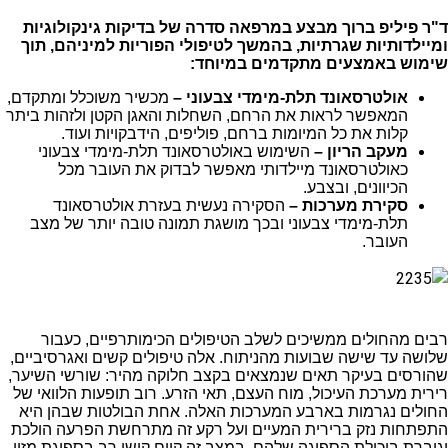
ד"ר פיליפ ברוך מבצע במרפאה סדרה של בדיקות גינקולוגיות
ומיילדותיות שגרתיות, בהמשך לטיפולי הפוריות למיניהם, תוך
שימוש באמצעים מתקדמים במיוחד:
אולטרסאונד תלת-מימדי צבעוני –
מכשיר משוכלל ומתקדם,
המאפשר לראות את הרחם, השחלות והאגן הקטן ולזהות ביתר
קלות את כל המיומות ברחם, פוליפים, הידבקויות ועוד.
מעקב הריון
–
השימוש באולטרסאונד תלת-מימדי צבעוני
כאולטרסאונד מיילדותי מאפשר לבדוק את העובר מכל
הכיוונים, ובצבע.
סקירת מערכות –
הסקירה נעשית בעזרת אולטרסאונד
תלת-מימדי צבעוני ובכך מושגת תמונה טובה יותר של מצב
העובר.
רבים מהחולים ממשיכים לשלב הטיפולים הכימותרפיים, כעבור
שלושה עד שישה שבועות מהניתוח. אלה טיפולים קשים ואגרסיביים,
שהורסים בעיקר תאים שנמצאים בקצב חלוקה מהיר: שורשי השיער,
רירית מערכת העיכול, מוח העצם, תאי הזרע. רוב תופעות הלוואי של
החולים נגרמות בארבע המערכות האלה. אחת הבולטות שבהן היא
התפתחות נזק ברירית המעיים ועל רקע זה מתרחשת הפרעה הולכת
וגוברת ביכולת הספיגה שלהם. במצב זה קיים קושי רב בספיגת מזון