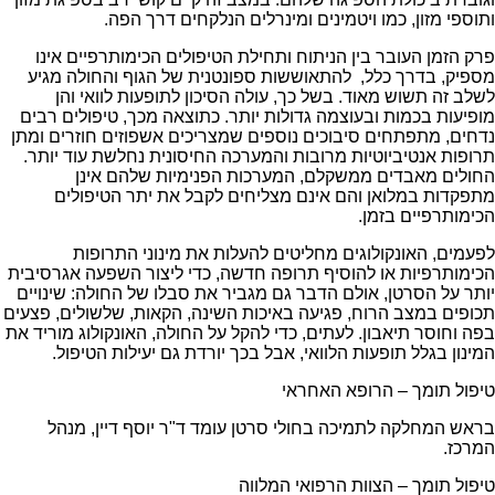
ותוספי מזון, כמו ויטמינים ומינרלים הנלקחים דרך הפה.
פרק הזמן העובר בין הניתוח ותחילת הטיפולים הכימותרפיים אינו
מספיק, בדרך כלל, להתאוששות ספונטנית של הגוף והחולה מגיע
לשלב זה תשוש מאוד. בשל כך, עולה הסיכון לתופעות לוואי והן
מופיעות בכמות ובעוצמה גדולות יותר. כתוצאה מכך, טיפולים רבים
נדחים, מתפתחים סיבוכים נוספים שמצריכים אשפוזים חוזרים ומתן
תרופות אנטיביוטיות מרובות והמערכה החיסונית נחלשת עוד יותר.
החולים מאבדים ממשקלם, המערכות הפנימיות שלהם אינן
מתפקדות במלואן והם אינם מצליחים לקבל את יתר הטיפולים
הכימותרפיים בזמן.
לפעמים, האונקולוגים מחליטים להעלות את מינוני התרופות
הכימותרפיות או להוסיף תרופה חדשה, כדי ליצור השפעה אגרסיבית
יותר על הסרטן, אולם הדבר גם מגביר את סבלו של החולה: שינויים
תכופים במצב הרוח, פגיעה באיכות השינה, הקאות, שלשולים, פצעים
בפה וחוסר תיאבון. לעתים, כדי להקל על החולה, האונקולוג מוריד את
המינון בגלל תופעות הלוואי, אבל בכך יורדת גם יעילות הטיפול.
טיפול תומך – הרופא האחראי
בראש המחלקה לתמיכה בחולי סרטן עומד ד"ר יוסף דיין, מנהל
המרכז.
טיפול תומך – הצוות הרפואי המלווה